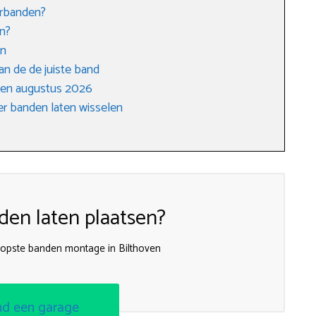
erbanden?
n?
en
an de de juiste band
gen augustus 2026
r banden laten wisselen
en laten plaatsen?
oopste banden montage in Bilthoven
nd een garage