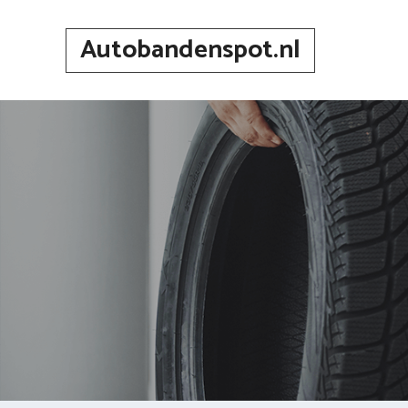
Spring
naar
Autobandenspot.nl
inhoud