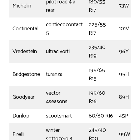
pilot road 4 a
180/55
Michelin
73W
rear
R17
contiecocontact
225/55
Continental
101V
5
R17
235/40
Vredestein
ultrac vorti
96Y
R19
195/65
Bridgestone
turanza
95H
R15
vector
195/60
Goodyear
89H
4seasons
R16
Dunlop
scootsmart
80/80 R16
45P
winter
245/40
Pirelli
99W
sottozero 3
R20