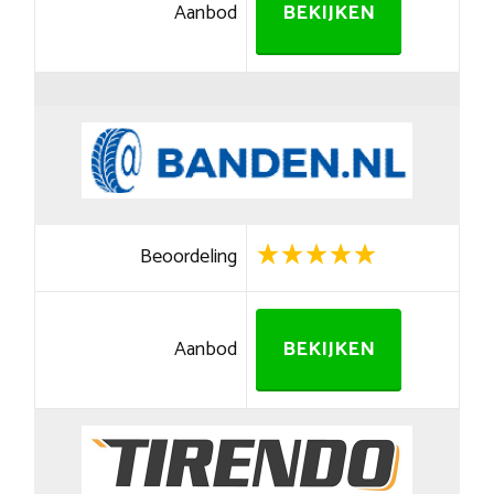
Aanbod
BEKIJKEN
Beoordeling
Aanbod
BEKIJKEN