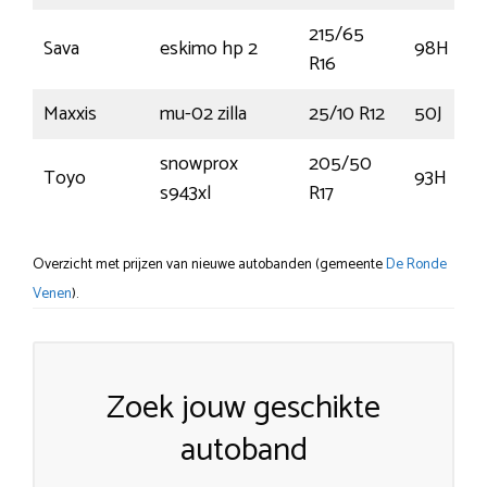
215/65
Sava
eskimo hp 2
98H
R16
Maxxis
mu-02 zilla
25/10 R12
50J
snowprox
205/50
Toyo
93H
s943xl
R17
Overzicht met prijzen van nieuwe autobanden (gemeente
De Ronde
Venen
).
Zoek jouw geschikte
autoband