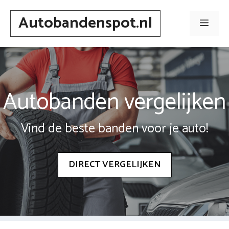
Spring
Autobandenspot.nl
naar
Men
inhoud
Autobanden vergelijken
Vind de beste banden voor je auto!
DIRECT VERGELIJKEN