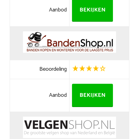
Aanbod
BEKIJKEN
Beoordeling
Aanbod
BEKIJKEN