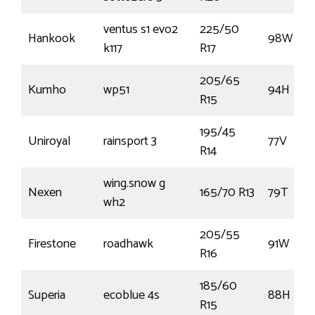
ventus s1 evo2
225/50
Hankook
98W
k117
R17
205/65
Kumho
wp51
94H
R15
195/45
Uniroyal
rainsport 3
77V
R14
wing.snow g
Nexen
165/70 R13
79T
wh2
205/55
Firestone
roadhawk
91W
R16
185/60
Superia
ecoblue 4s
88H
R15