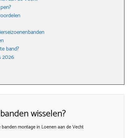
open?
voordelen
vierseizoenenbanden
en
ste band?
s 2026
 banden wisselen?
lle banden montage in Loenen aan de Vecht