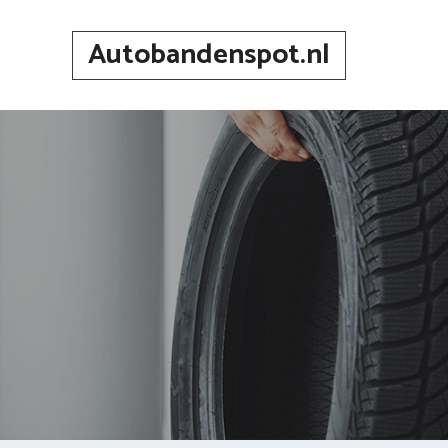
Spring
naar
Autobandenspot.nl
inhoud