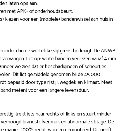
den laten opslaan.
neren met APK- of onderhoudsbeurt.
js) kiezen voor een (mobiele) bandenwissel aan huis in
 minder dan de wettelijke slijtgrens bedraagt. De ANWB
tot vervangen. Let op: winterbanden verliezen vanaf 4 mm
nneer we zien dat er beschadigingen of scheurtjes
olen. Dit ligt gemiddeld genomen bij de 45.000
t bepaald door type rijstijl, wegdek en klimaat. Meet
 band meten) voor een langere levensduur.
prettig, trekt iets naar rechts of links en stuurt minder
n verhoogd brandstofverbruik en abnormale slijtage. De
juiste manier, 100% recht, worden gemonteerd. Dit geeft