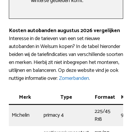
winterse gebieden komt.
Kosten autobanden augustus 2026 vergelijken
Interesse in de tarieven van een set nieuwe
autobanden in Welsum kopen? In de tabel hieronder
beiden wij de tariefindicaties van verschillende soorten
en merken. Hierbij zit niet inbegrepen het monteren,
uitlijnen en balanceren. Op deze website vind je ook
nuttige informatie over:
Zomerbanden
.
Merk
Type
Formaat
Ken
225/45
Michelin
primacy 4
95W
R18