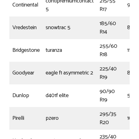
contipremiumcontact
215/55
Continental
94W
5
R17
185/60
Vredestein
snowtrac 5
82T
R14
255/60
Bridgestone
turanza
112V
R18
225/40
Goodyear
eagle f1 asymmetric 2
89Y
R19
90/90
Dunlop
d401f elite
52H
R19
295/35
Pirelli
pzero
105Y
R20
235/40