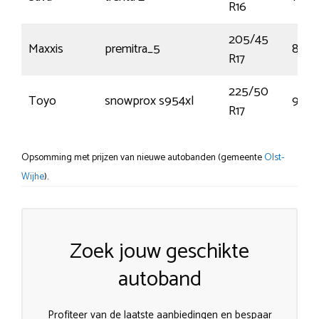
R16
205/45
Maxxis
premitra_5
88W
R17
225/50
Toyo
snowprox s954xl
98V
R17
Opsomming met prijzen van nieuwe autobanden (gemeente
Olst-
Wijhe
).
Zoek jouw geschikte
autoband
Profiteer van de laatste aanbiedingen en bespaar