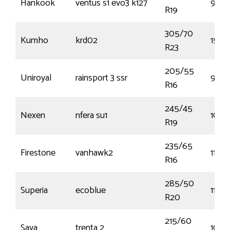
Hankook
ventus s1 evo3 k127
96W
R19
305/70
Kumho
krd02
152L
R23
205/55
Uniroyal
rainsport 3 ssr
91W
R16
245/45
Nexen
nfera su1
102Y
R19
235/65
Firestone
vanhawk2
115R
R16
285/50
Superia
ecoblue
116W
R20
215/60
Sava
trenta 2
103T