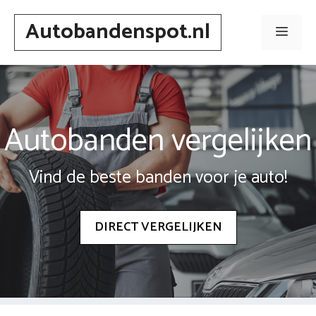
Spring
Autobandenspot.nl
naar
Men
inhoud
Autobanden vergelijken
Vind de beste banden voor je auto!
DIRECT VERGELIJKEN