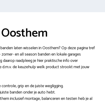
e Oosthem
banden laten wisselen in Oosthem? Op deze pagina tref
r- zomer- en all season banden en lokale garages
ng daarop raadpleeg je hier praktische info over
e d.m.v. de keuzehulp welk product strookt met jouw
ontrole, grip en de juiste wegligging.
 juiste banden onder je auto hebt.
them inclusief montage, balanceren en testen heb je al