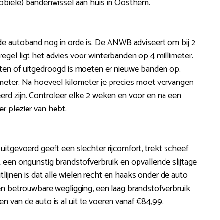
obiele) bandenwissel aan huis in Oosthem.
de autoband nog in orde is. De ANWB adviseert om bij 2
regel ligt het advies voor winterbanden op 4 millimeter.
leten of uitgedroogd is moeten er nieuwe banden op.
ometer. Na hoeveel kilometer je precies moet vervangen
nceerd zijn. Controleer elke 2 weken en voor en na een
er plezier van hebt.
s uitgevoerd geeft een slechter rijcomfort, trekt scheef
 een ongunstig brandstofverbruik en opvallende slijtage
itlijnen is dat alle wielen recht en haaks onder de auto
en betrouwbare wegligging, een laag brandstofverbruik
en van de auto is al uit te voeren vanaf €84,99.