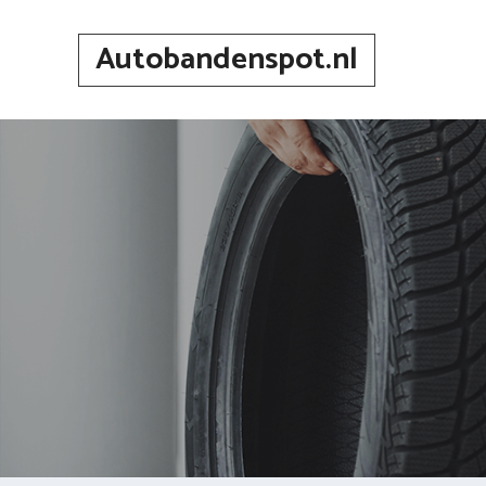
Spring
naar
Autobandenspot.nl
inhoud