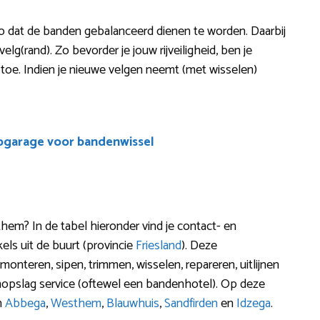
 zo dat de banden gebalanceerd dienen te worden. Daarbij
lg(rand). Zo bevorder je jouw rijveiligheid, ben je
 toe. Indien je nieuwe velgen neemt (met wisselen)
ogarage voor bandenwissel
hem? In de tabel hieronder vind je contact- en
ls uit de buurt (provincie
Friesland
). Deze
nteren, sipen, trimmen, wisselen, repareren, uitlijnen
nopslag service (oftewel een bandenhotel). Op deze
n
Abbega
,
Westhem
,
Blauwhuis
,
Sandfirden
en
Idzega
.