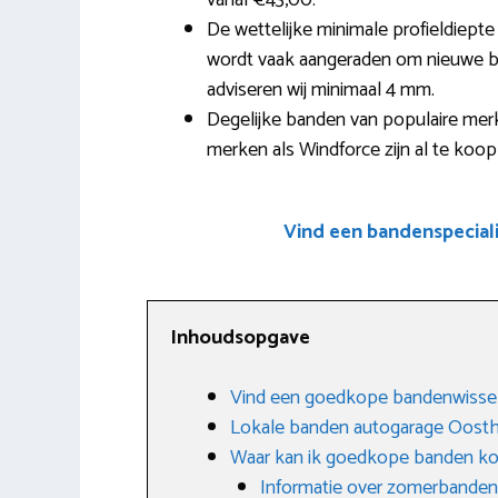
vanaf €43,00.
De wettelijke minimale profieldiep
wordt vaak aangeraden om nieuwe ba
adviseren wij minimaal 4 mm.
Degelijke banden van populaire merk
merken als Windforce zijn al te koo
Vind een bandenspecial
Inhoudsopgave
Vind een goedkope bandenwisse
Lokale banden autogarage Oos
Waar kan ik goedkope banden k
Informatie over zomerbanden