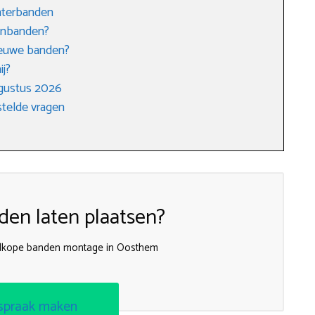
interbanden
enbanden?
nieuwe banden?
ij?
gustus 2026
telde vragen
en laten plaatsen?
edkope banden montage in Oosthem
spraak maken