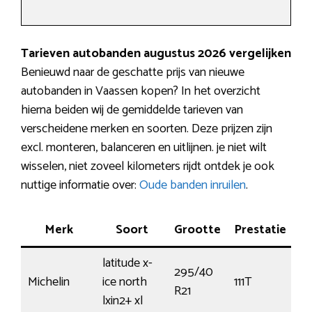
Tarieven autobanden augustus 2026 vergelijken
Benieuwd naar de geschatte prijs van nieuwe
autobanden in Vaassen kopen? In het overzicht
hierna beiden wij de gemiddelde tarieven van
verscheidene merken en soorten. Deze prijzen zijn
excl. monteren, balanceren en uitlijnen. je niet wilt
wisselen, niet zoveel kilometers rijdt ontdek je ook
nuttige informatie over:
Oude banden inruilen
.
Merk
Soort
Grootte
Prestatie
Ta
latitude x-
295/40
Michelin
ice north
111T
€
R21
lxin2+ xl