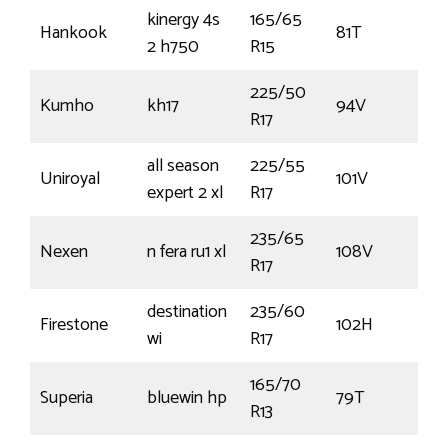
kinergy 4s
165/65
Hankook
81T
€
2 h750
R15
225/50
Kumho
kh17
94V
€1
R17
all season
225/55
Uniroyal
101V
€1
expert 2 xl
R17
235/65
Nexen
n fera ru1 xl
108V
€
R17
destination
235/60
Firestone
102H
€1
wi
R17
165/70
Superia
bluewin hp
79T
€
R13