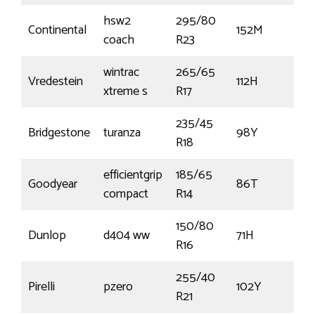
hsw2
295/80
Continental
152M
€
coach
R23
wintrac
265/65
Vredestein
112H
€1
xtreme s
R17
235/45
Bridgestone
turanza
98Y
€1
R18
efficientgrip
185/65
Goodyear
86T
€
compact
R14
150/80
Dunlop
d404 ww
71H
€2
R16
255/40
Pirelli
pzero
102Y
€
R21