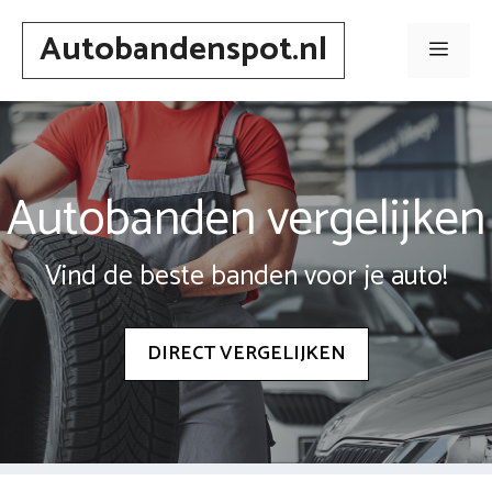
Spring
Autobandenspot.nl
naar
Men
inhoud
Autobanden vergelijken
Vind de beste banden voor je auto!
DIRECT VERGELIJKEN