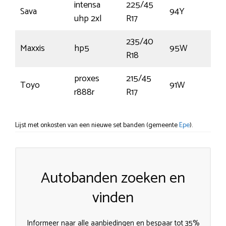
intensa
225/45
Sava
94Y
€1
uhp 2xl
R17
235/40
Maxxis
hp5
95W
€
R18
proxes
215/45
Toyo
91W
€1
r888r
R17
Lijst met onkosten van een nieuwe set banden (gemeente
Epe
).
Autobanden zoeken en
vinden
Informeer naar alle aanbiedingen en bespaar tot 35%