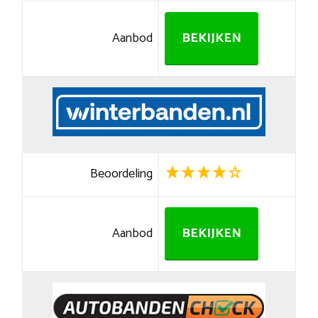
Aanbod
BEKIJKEN
Beoordeling
Aanbod
BEKIJKEN