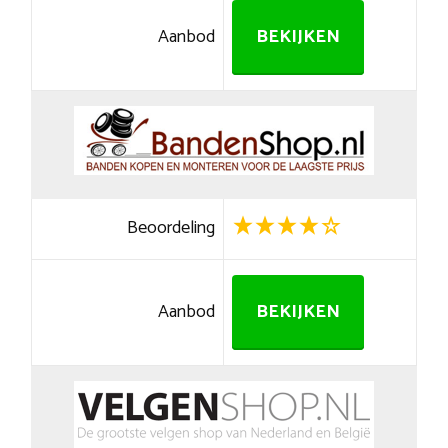
Aanbod
BEKIJKEN
Beoordeling
Aanbod
BEKIJKEN