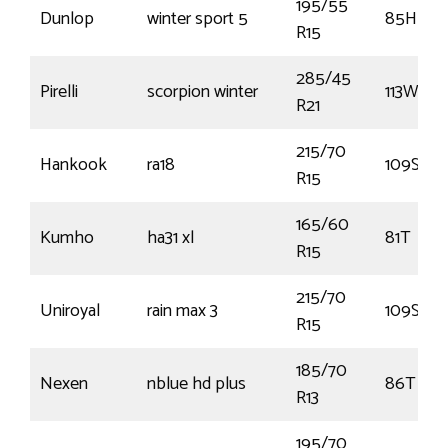
195/55
Dunlop
winter sport 5
85H
R15
285/45
Pirelli
scorpion winter
113W
R21
215/70
Hankook
ra18
109S
R15
165/60
Kumho
ha31 xl
81T
R15
215/70
Uniroyal
rain max 3
109S
R15
185/70
Nexen
nblue hd plus
86T
R13
195/70