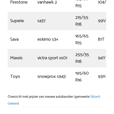
Firestone
vanhawk 2
104/102
R15
215/55
Superia
sa37
99V
R18
165/65
Sava
eskimo s3+
81T
R15
255/35
Maxxis
victra sport vs01
94Y
R18
195/60
Toyo
snowprox s943
93H
R16
Overzicht met prijzen van nieuwe autobanden (gemeente
Sittard-
Geleen
).