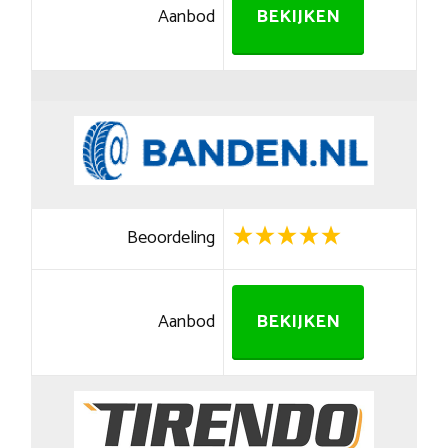
Aanbod
BEKIJKEN
Beoordeling
Aanbod
BEKIJKEN