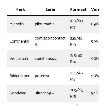
Merk
Serie
Formaat
Vermo
160/60
Michelin
pilot road 2
69W
R17
contisportcontact
235/45
Continental
99V
5
R19
185/80
Vredestein
sprint classic
90H
R14
225/45
Bridgestone
potenza
90W
R17
205/65
Goodyear
ultragrip9 +
94T
R15