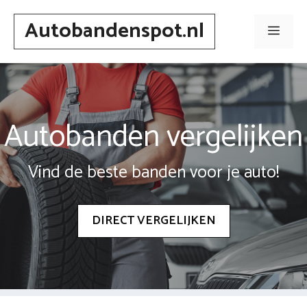
Spring
Autobandenspot.nl
naar
Men
inhoud
Autobanden vergelijken
Vind de beste banden voor je auto!
DIRECT VERGELIJKEN