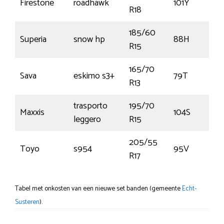
Firestone
roadhawk
101Y
R18
185/60
Superia
snow hp
88H
R15
165/70
Sava
eskimo s3+
79T
R13
trasporto
195/70
Maxxis
104S
leggero
R15
205/55
Toyo
s954
95V
R17
Tabel met onkosten van een nieuwe set banden (gemeente
Echt-
Susteren
).