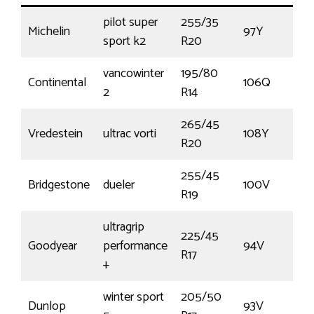
pilot super
255/35
Michelin
97Y
sport k2
R20
vancowinter
195/80
Continental
106Q
2
R14
265/45
Vredestein
ultrac vorti
108Y
R20
255/45
Bridgestone
dueler
100V
R19
ultragrip
225/45
Goodyear
performance
94V
R17
+
winter sport
205/50
Dunlop
93V