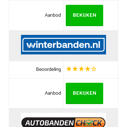
Aanbod
BEKIJKEN
Beoordeling
Aanbod
BEKIJKEN