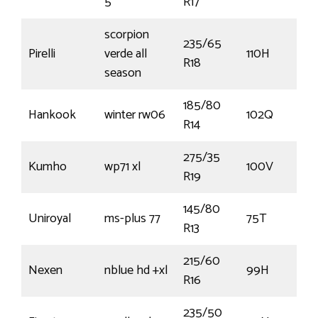
5
R17
scorpion
235/65
Pirelli
verde all
110H
R18
season
185/80
Hankook
winter rw06
102Q
R14
275/35
Kumho
wp71 xl
100V
R19
145/80
Uniroyal
ms-plus 77
75T
R13
215/60
Nexen
nblue hd +xl
99H
R16
235/50