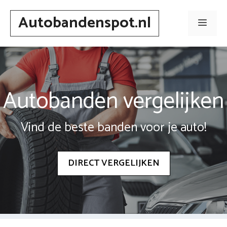
Spring
Autobandenspot.nl
naar
Men
inhoud
Autobanden vergelijken
Vind de beste banden voor je auto!
DIRECT VERGELIJKEN