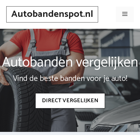
Spring
Autobandenspot.nl
naar
Men
inhoud
Autobanden vergelijken
Vind de beste banden voor je auto!
DIRECT VERGELIJKEN