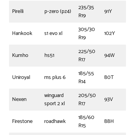
235/35
Pirelli
p-zero (pz4)
91Y
R19
305/30
Hankook
s1 evo xl
102Y
R19
225/50
Kumho
hs51
94W
R17
185/55
Uniroyal
ms plus 6
80T
R14
winguard
205/50
Nexen
93V
sport 2 xl
R17
185/60
Firestone
roadhawk
88H
R15