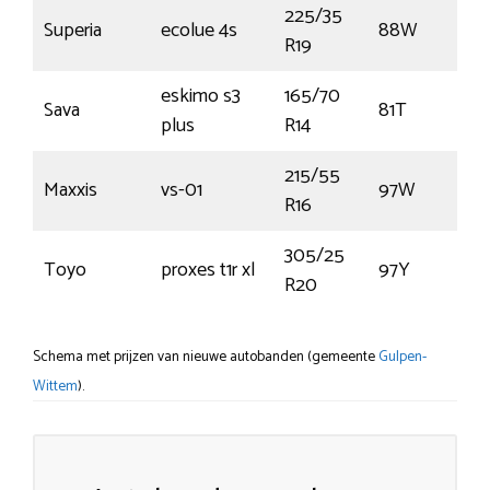
225/35
Superia
ecolue 4s
88W
R19
eskimo s3
165/70
Sava
81T
plus
R14
215/55
Maxxis
vs-01
97W
R16
305/25
Toyo
proxes t1r xl
97Y
R20
Schema met prijzen van nieuwe autobanden (gemeente
Gulpen-
Wittem
).