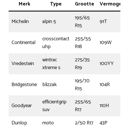
Merk
Type
Grootte
Vermogen
195/65
Michelin
alpin 5
91T
R15
crosscontact
255/55
Continental
109W
uhp
R18
wintrac
275/35
Vredestein
100YY
xtreme s
R19
195/70
Bridgestone
blizzak
104R
R15
efficientgrip
255/65
Goodyear
110H
suv
R17
Dunlop
moto
2/50 R17
43P