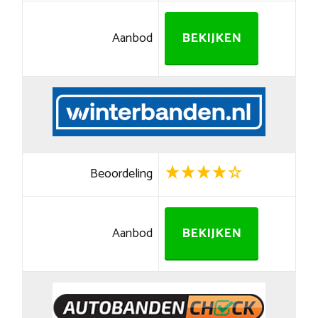
Aanbod
BEKIJKEN
Beoordeling
Aanbod
BEKIJKEN