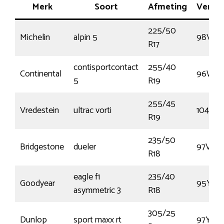
Merk
Soort
Afmeting
Vermo
225/50
Michelin
alpin 5
98V
R17
contisportcontact
255/40
Continental
96W
5
R19
255/45
Vredestein
ultrac vorti
104Y
R19
235/50
Bridgestone
dueler
97V
R18
eagle f1
235/40
Goodyear
95Y
asymmetric 3
R18
305/25
Dunlop
sport maxx rt
97Y