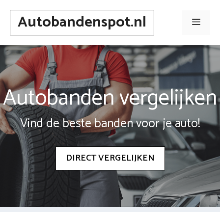
Spring
Autobandenspot.nl
naar
Men
inhoud
Autobanden vergelijken
Vind de beste banden voor je auto!
DIRECT VERGELIJKEN