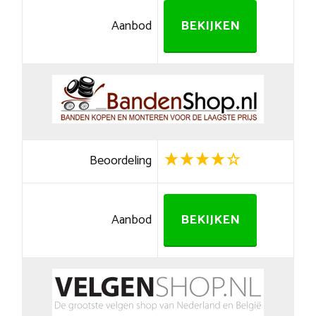
Aanbod
BEKIJKEN
Beoordeling
Aanbod
BEKIJKEN