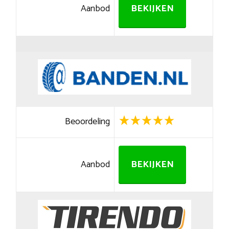
Aanbod
BEKIJKEN
Beoordeling
Aanbod
BEKIJKEN