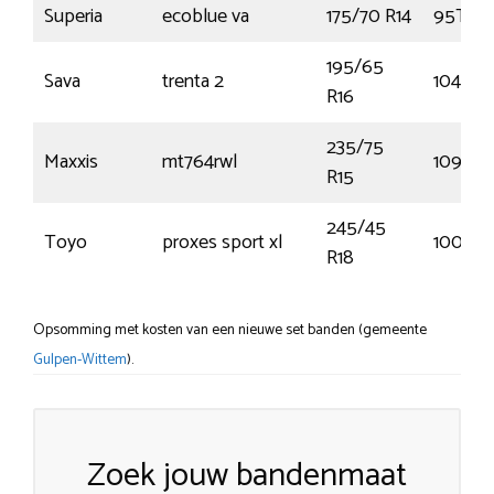
Superia
ecoblue va
175/70 R14
95T
195/65
Sava
trenta 2
104T
R16
235/75
Maxxis
mt764rwl
109Q
R15
245/45
Toyo
proxes sport xl
100Y
R18
Opsomming met kosten van een nieuwe set banden (gemeente
Gulpen-Wittem
).
Zoek jouw bandenmaat