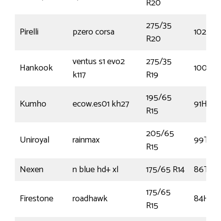
R20
275/35
Pirelli
pzero corsa
102Y
R20
ventus s1 evo2
275/35
Hankook
100Y
k117
R19
195/65
Kumho
ecow.es01 kh27
91H
R15
205/65
Uniroyal
rainmax
99T
R15
Nexen
n blue hd+ xl
175/65 R14
86T
175/65
Firestone
roadhawk
84H
R15