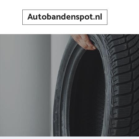
Spring
naar
Autobandenspot.nl
inhoud