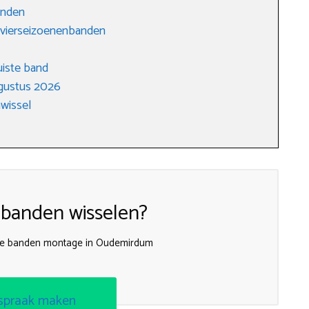
anden
r vierseizoenenbanden
uiste band
gustus 2026
wissel
 banden wisselen?
e banden montage in Oudemirdum
spraak maken