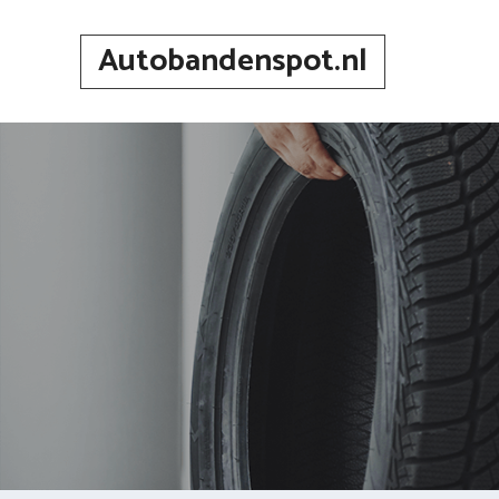
Spring
naar
Autobandenspot.nl
inhoud