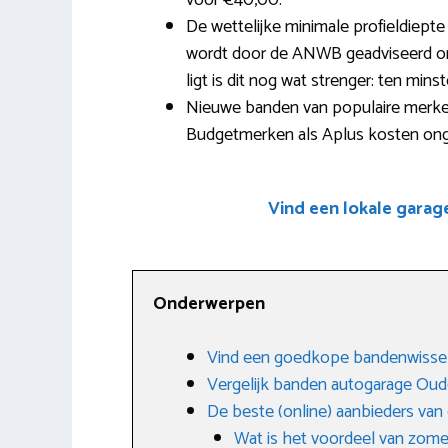
voor €40,00.
De wettelijke minimale profieldiept
wordt door de ANWB geadviseerd om t
ligt is dit nog wat strenger: ten mins
Nieuwe banden van populaire merken
Budgetmerken als Aplus kosten ong
Vind een lokale garag
Onderwerpen
Vind een goedkope bandenwisse
Vergelijk banden autogarage Ou
De beste (online) aanbieders va
Wat is het voordeel van zom