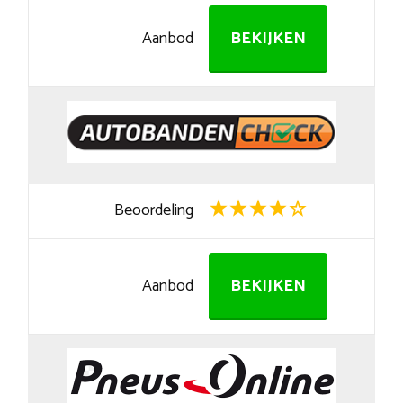
Aanbod
BEKIJKEN
Beoordeling
Aanbod
BEKIJKEN