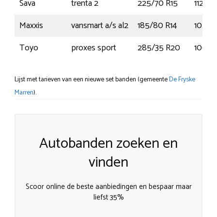
Sava
trenta 2
225/70 R15
112R
Maxxis
vansmart a/s al2
185/80 R14
102R
Toyo
proxes sport
285/35 R20
100Y
Lijst met tarieven van een nieuwe set banden (gemeente
De Fryske
Marren
).
Autobanden zoeken en
vinden
Scoor online de beste aanbiedingen en bespaar maar
liefst 35%