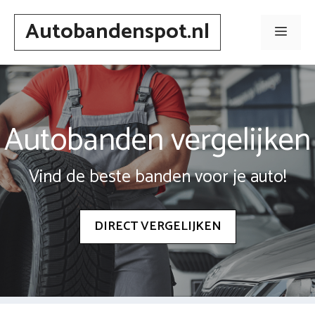
Spring
Autobandenspot.nl
naar
Men
inhoud
Autobanden vergelijken
Vind de beste banden voor je auto!
DIRECT VERGELIJKEN