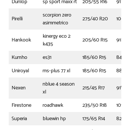
Dunlop
sp sport maxx rt
205/55 R16
91Y
scorpion zero
Pirelli
275/40 R20
106Y
asimmetrico
kinergy eco 2
Hankook
205/60 R15
91H
k435
Kumho
es31
185/60 R15
84T
Uniroyal
ms-plus 77 xl
185/60 R15
88T
nblue 4 season
Nexen
215/45 R17
91W
xl
Firestone
roadhawk
235/50 R18
101Y
Superia
bluewin hp
175/65 R14
82T