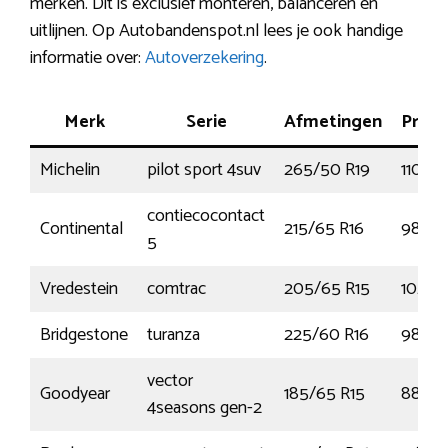
merken. Dit is exclusief monteren, balanceren en
uitlijnen. Op Autobandenspot.nl lees je ook handige
informatie over:
Autoverzekering
.
Merk
Serie
Afmetingen
Prest
Michelin
pilot sport 4suv
265/50 R19
110Y
contiecocontact
Continental
215/65 R16
98H
5
Vredestein
comtrac
205/65 R15
102T
Bridgestone
turanza
225/60 R16
98V
vector
Goodyear
185/65 R15
88T
4seasons gen-2