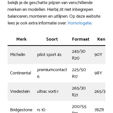
bekijk je de geschatte prijzen van verschillende
merken en modellen. Hierbij zit niet inbegrepen
balanceren, monteren en uitlijnen. Op deze website
lees je ook extra informatie over:
Homologatie
.
Merk
Soort
Formaat
Kenmer
245/30
Michelin
pilot sport 4s
90Y
R20
premiumcontact
225/50
Continental
98Y
6
R17
265/30
Vredestein
ultrac vorti r
265/30Z2
R21
200/55
Bridgestone
rs 10
78ZR