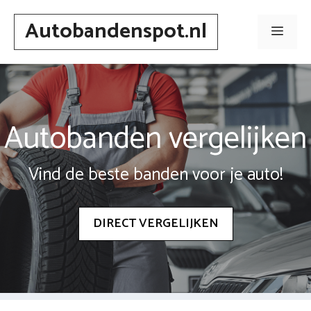
Spring
Autobandenspot.nl
naar
Men
inhoud
Autobanden vergelijken
Vind de beste banden voor je auto!
DIRECT VERGELIJKEN