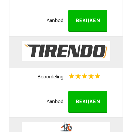
Aanbod
BEKIJKEN
Beoordeling
Aanbod
BEKIJKEN