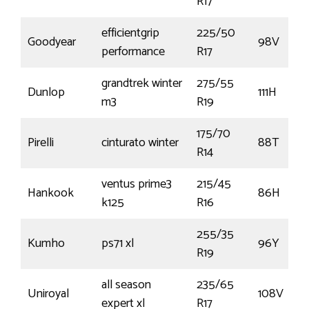
R17
efficientgrip
225/50
Goodyear
98V
performance
R17
grandtrek winter
275/55
Dunlop
111H
m3
R19
175/70
Pirelli
cinturato winter
88T
R14
ventus prime3
215/45
Hankook
86H
k125
R16
255/35
Kumho
ps71 xl
96Y
R19
all season
235/65
Uniroyal
108V
expert xl
R17