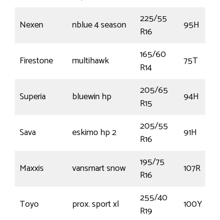
225/55
Nexen
nblue 4 season
95H
R16
165/60
Firestone
multihawk
75T
R14
205/65
Superia
bluewin hp
94H
R15
205/55
Sava
eskimo hp 2
91H
R16
195/75
Maxxis
vansmart snow
107R
R16
255/40
Toyo
prox. sport xl
100Y
R19