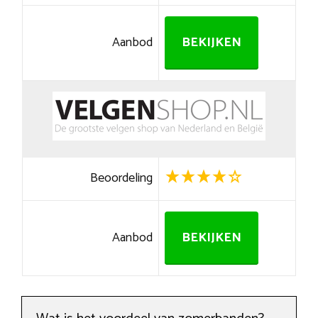
Aanbod
BEKIJKEN
Beoordeling
Aanbod
BEKIJKEN