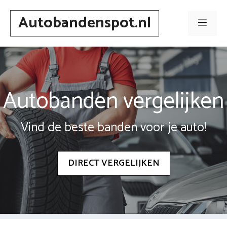
Spring
Autobandenspot.nl
naar
Men
inhoud
Autobanden vergelijken
Vind de beste banden voor je auto!
DIRECT VERGELIJKEN