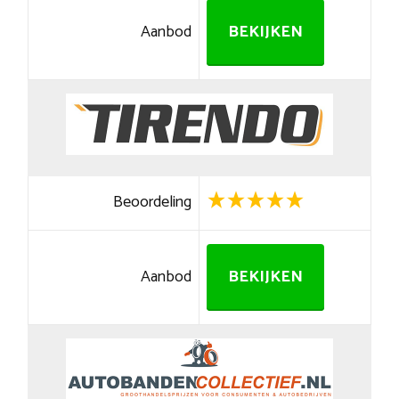
Aanbod
BEKIJKEN
Beoordeling
Aanbod
BEKIJKEN