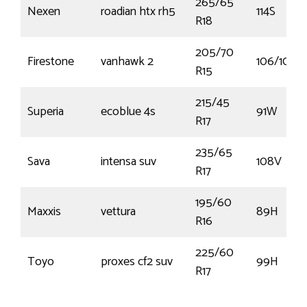
265/65
Nexen
roadian htx rh5
114S
R18
205/70
Firestone
vanhawk 2
106/104R
R15
215/45
Superia
ecoblue 4s
91W
R17
235/65
Sava
intensa suv
108V
R17
195/60
Maxxis
vettura
89H
R16
225/60
Toyo
proxes cf2 suv
99H
R17