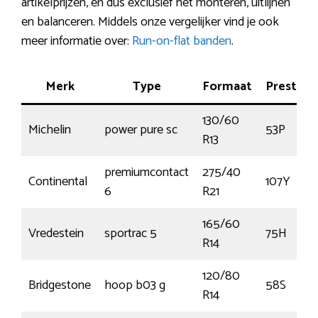
artikelprijzen, en dus exclusief het monteren, uitlijnen
en balanceren. Middels onze vergelijker vind je ook
meer informatie over:
Run-on-flat banden
.
Merk
Type
Formaat
Prestati
130/60
Michelin
power pure sc
53P
R13
premiumcontact
275/40
Continental
107Y
6
R21
165/60
Vredestein
sportrac 5
75H
R14
120/80
Bridgestone
hoop b03 g
58S
R14