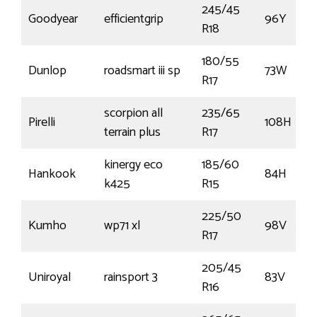
245/45
Goodyear
efficientgrip
96Y
R18
180/55
Dunlop
roadsmart iii sp
73W
R17
scorpion all
235/65
Pirelli
108H
terrain plus
R17
kinergy eco
185/60
Hankook
84H
k425
R15
225/50
Kumho
wp71 xl
98V
R17
205/45
Uniroyal
rainsport 3
83V
R16