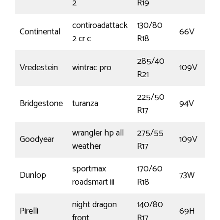
2
R19
contiroadattack
130/80
Continental
66V
2 cr c
R18
285/40
Vredestein
wintrac pro
109V
R21
225/50
Bridgestone
turanza
94V
R17
wrangler hp all
275/55
Goodyear
109V
weather
R17
sportmax
170/60
Dunlop
73W
roadsmart iii
R18
night dragon
140/80
Pirelli
69H
front
R17