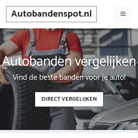
Spring
Autobandenspot.nl
naar
Men
inhoud
Autobanden vergelijken
Vind de beste banden voor je auto!
DIRECT VERGELIJKEN