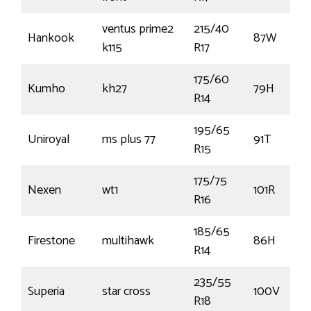
ventus prime2
215/40
Hankook
87W
k115
R17
175/60
Kumho
kh27
79H
R14
195/65
Uniroyal
ms plus 77
91T
R15
175/75
Nexen
wt1
101R
R16
185/65
Firestone
multihawk
86H
R14
235/55
Superia
star cross
100V
R18