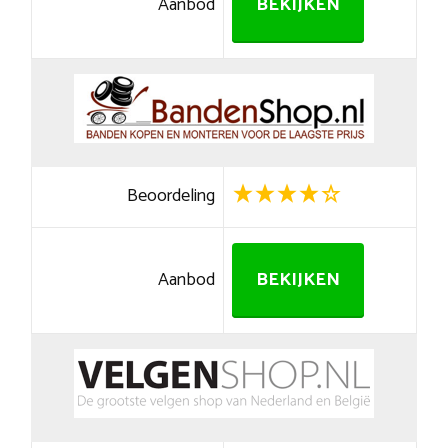
Aanbod
BEKIJKEN
Beoordeling
Aanbod
BEKIJKEN