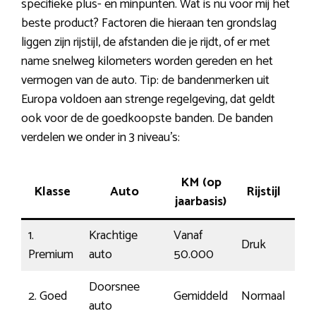
specifieke plus- en minpunten. Wat is nu voor mij het
beste product? Factoren die hieraan ten grondslag
liggen zijn rijstijl, de afstanden die je rijdt, of er met
name snelweg kilometers worden gereden en het
vermogen van de auto. Tip: de bandenmerken uit
Europa voldoen aan strenge regelgeving, dat geldt
ook voor de de goedkoopste banden. De banden
verdelen we onder in 3 niveau’s:
KM (op
Klasse
Auto
Rijstijl
Ko
jaarbasis)
1.
Krachtige
Vanaf
Druk
191
Premium
auto
50.000
Doorsnee
2. Goed
Gemiddeld
Normaal
€11
auto