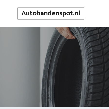
Spring
naar
Autobandenspot.nl
inhoud