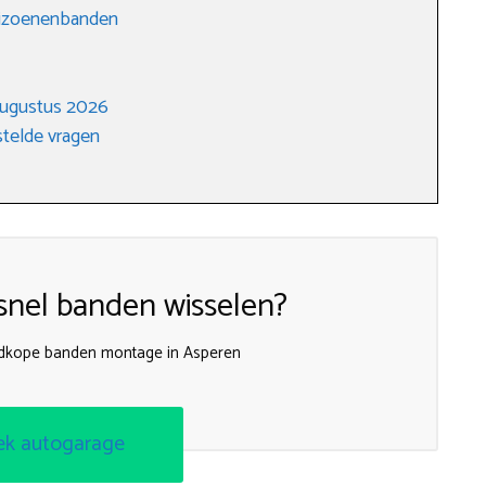
seizoenenbanden
augustus 2026
telde vragen
nel banden wisselen?
edkope banden montage in Asperen
ek autogarage