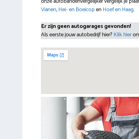
onze autobandenvergelijker vergelijk je pla
Vianen
,
Hei- en Boeicop
en
Hoef en Haag
.
Er zijn geen autogarages gevonden!
Als eerste jouw autobedrijf hier?
Klik hier
om