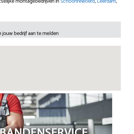
atselijke montagebedrijven in
Schoonrewoerd
,
Leerdam
,
 jouw bedrijf aan te melden