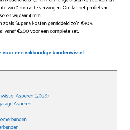
te in Nederland is 1,6 mm. Om ongelukken te voorkomen
epte van 2 mm al te vervangen. Omdat het profiel van
iseren wij daar 4 mm.
 zoals Superia kosten gemiddeld zo’n €305.
 al vanaf €200 voor een complete set.
e voor een vakkundige bandenwissel
nwissel Asperen (2026)
garage Asperen
 zomerbanden
terbanden