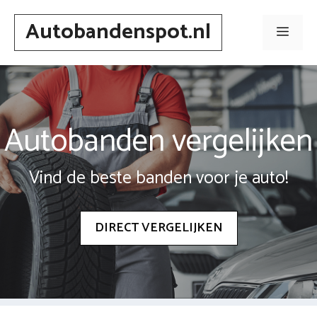
Spring
Autobandenspot.nl
naar
Men
inhoud
Autobanden vergelijken
Vind de beste banden voor je auto!
DIRECT VERGELIJKEN