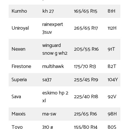
Kumho
kh 27
165/65 R15
81H
rainexpert
Uniroyal
265/65 R17
112H
3suv
winguard
Nexen
205/55 R16
91T
snow g wh2
Firestone
multihawk
175/70 R13
82T
Superia
sa37
255/45 R19
104Y
eskimo hp 2
Sava
225/40 R18
92V
xl
Maxxis
ma-sw
215/65 R16
98H
Toyo
310 #
155/80 R14
80S