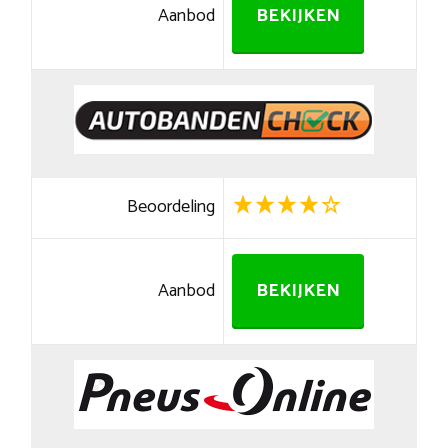
Aanbod
BEKIJKEN
Beoordeling
Aanbod
BEKIJKEN