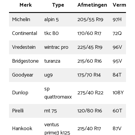
Merk
Type
Afmetingen
Vermog
Michelin
alpin 5
205/55 R19
97H
Continental
tkc 80
170/60 R17
72Q
Vredestein
wintrac pro
225/45 R19
96V
Bridgestone
turanza
215/60 R16
95V
Goodyear
ug9
175/70 R14
84T
sp
Dunlop
275/40 R22
108Y
quattromaxx
Pirelli
mt 75
120/80 R16
60T
ventus
Hankook
215/40 R17
87V
prime3 k125