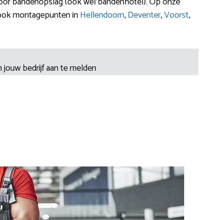
voor bandenopslag (ook wel bandenhotel). Op onze
t ook montagepunten in
Hellendoorn
,
Deventer
,
Voorst
,
 jouw bedrijf aan te melden