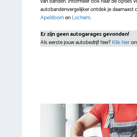
van banden. Informeer ook naar de opties 
autobandenvergelijker ontdek je daarnaas
Apeldoorn
en
Lochem
.
Er zijn geen autogarages gevonden!
Als eerste jouw autobedrijf hier?
Klik hier
om