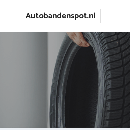
Spring
naar
Autobandenspot.nl
inhoud