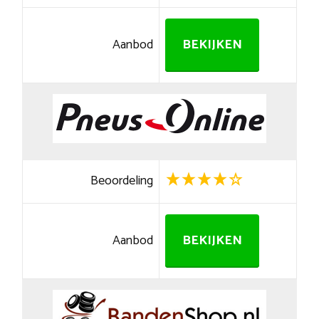
Aanbod
BEKIJKEN
Beoordeling
Aanbod
BEKIJKEN