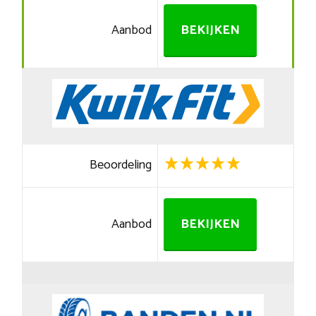
Aanbod
BEKIJKEN
Beoordeling
Aanbod
BEKIJKEN