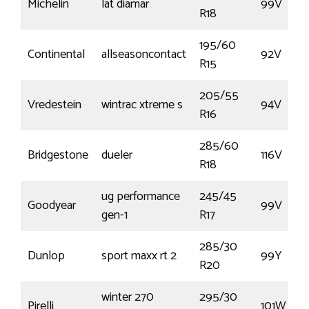
Michelin
lat diamar
99V
R18
195/60
Continental
allseasoncontact
92V
R15
205/55
Vredestein
wintrac xtreme s
94V
R16
285/60
Bridgestone
dueler
116V
R18
ug performance
245/45
Goodyear
99V
gen-1
R17
285/30
Dunlop
sport maxx rt 2
99Y
R20
winter 270
295/30
Pirelli
101W