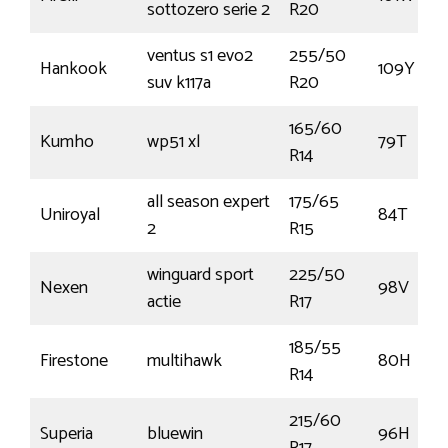
sottozero serie 2
R20
ventus s1 evo2
255/50
Hankook
109Y
suv k117a
R20
165/60
Kumho
wp51 xl
79T
R14
all season expert
175/65
Uniroyal
84T
2
R15
winguard sport
225/50
Nexen
98V
actie
R17
185/55
Firestone
multihawk
80H
R14
215/60
Superia
bluewin
96H