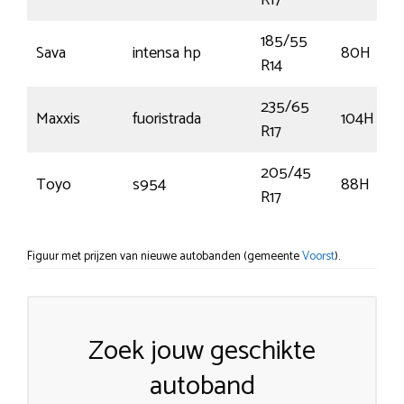
R17
185/55
Sava
intensa hp
80H
R14
235/65
Maxxis
fuoristrada
104H
R17
205/45
Toyo
s954
88H
R17
Figuur met prijzen van nieuwe autobanden (gemeente
Voorst
).
Zoek jouw geschikte
autoband