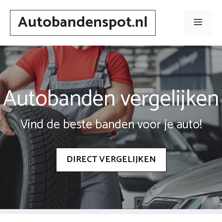
Spring
Autobandenspot.nl
naar
Men
inhoud
Autobanden vergelijken
Vind de beste banden voor je auto!
DIRECT VERGELIJKEN