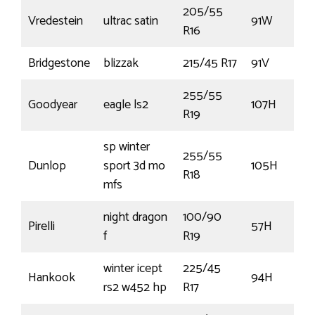
205/55
Vredestein
ultrac satin
91W
R16
Bridgestone
blizzak
215/45 R17
91V
255/55
Goodyear
eagle ls2
107H
R19
sp winter
255/55
Dunlop
sport 3d mo
105H
R18
mfs
night dragon
100/90
Pirelli
57H
f
R19
winter icept
225/45
Hankook
94H
rs2 w452 hp
R17