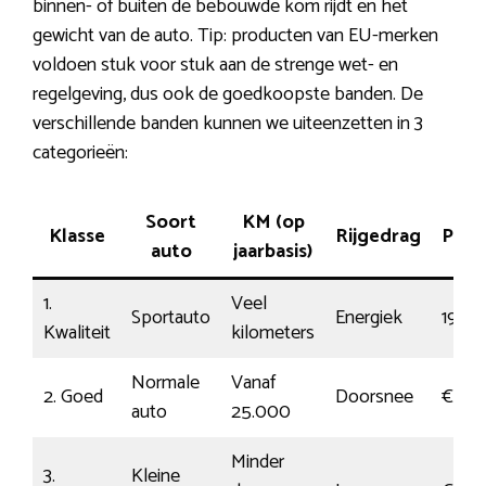
binnen- of buiten de bebouwde kom rijdt en het
gewicht van de auto. Tip: producten van EU-merken
voldoen stuk voor stuk aan de strenge wet- en
regelgeving, dus ook de goedkoopste banden. De
verschillende banden kunnen we uiteenzetten in 3
categorieën:
Soort
KM (op
Klasse
Rijgedrag
Prijs
auto
jaarbasis)
1.
Veel
Sportauto
Energiek
198
Kwaliteit
kilometers
Normale
Vanaf
2. Goed
Doorsnee
€101
auto
25.000
Minder
3.
Kleine