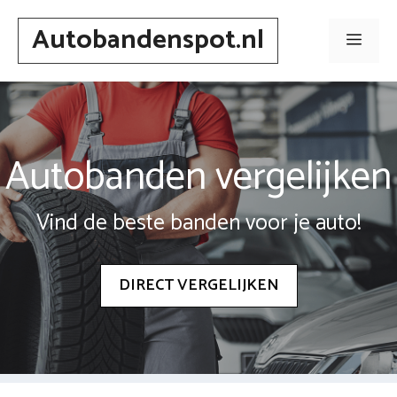
Spring
Autobandenspot.nl
naar
Men
inhoud
Autobanden vergelijken
Vind de beste banden voor je auto!
DIRECT VERGELIJKEN