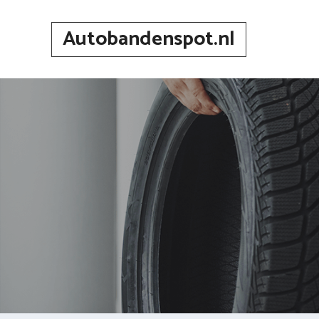
Spring
naar
Autobandenspot.nl
inhoud