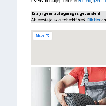
tevens montagepartners in
Echteld
,
IJzendo
Er zijn geen autogarages gevonden!
Als eerste jouw autobedrijf hier?
Klik hier
om