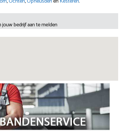
orn
,
Ochten
,
Opheusden
en
Kesteren
.
 jouw bedrijf aan te melden