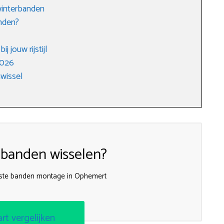
winterbanden
nden?
j jouw rijstijl
2026
wissel
 banden wisselen?
ste banden montage in Ophemert
art vergelijken