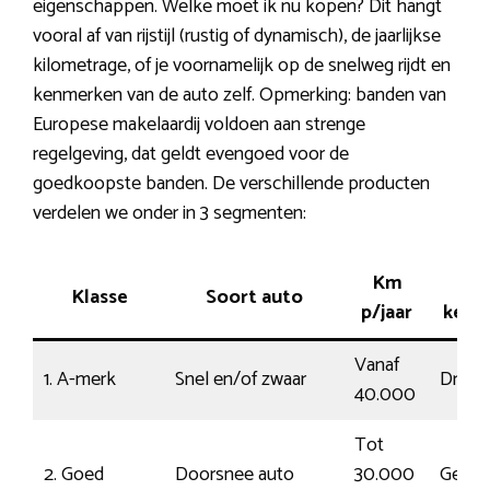
eigenschappen. Welke moet ik nu kopen? Dit hangt
vooral af van rijstijl (rustig of dynamisch), de jaarlijkse
kilometrage, of je voornamelijk op de snelweg rijdt en
kenmerken van de auto zelf. Opmerking: banden van
Europese makelaardij voldoen aan strenge
regelgeving, dat geldt evengoed voor de
goedkoopste banden. De verschillende producten
verdelen we onder in 3 segmenten:
Km
Rij
Klasse
Soort auto
p/jaar
kenm
Vanaf
1. A-merk
Snel en/of zwaar
Driftig
40.000
Tot
2. Goed
Doorsnee auto
30.000
Gemid