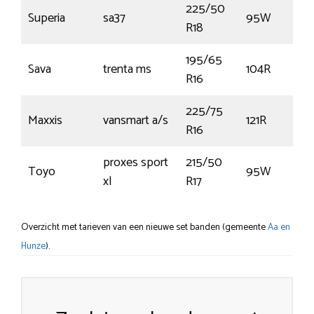
225/50
Superia
sa37
95W
R18
195/65
Sava
trenta ms
104R
R16
225/75
Maxxis
vansmart a/s
121R
R16
proxes sport
215/50
Toyo
95W
xl
R17
Overzicht met tarieven van een nieuwe set banden (gemeente
Aa en
Hunze
).