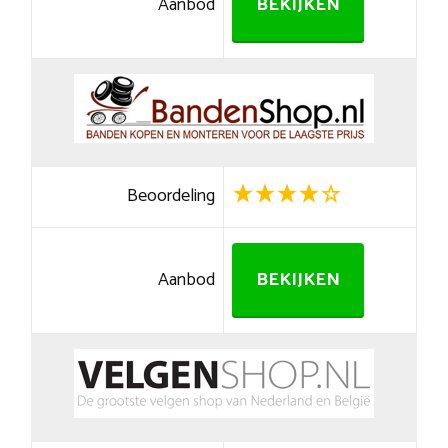
Aanbod
BEKIJKEN
Beoordeling
Aanbod
BEKIJKEN