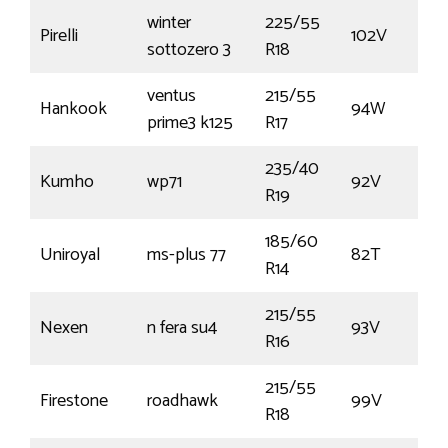
winter
225/55
Pirelli
102V
sottozero 3
R18
ventus
215/55
Hankook
94W
prime3 k125
R17
235/40
Kumho
wp71
92V
R19
185/60
Uniroyal
ms-plus 77
82T
R14
215/55
Nexen
n fera su4
93V
R16
215/55
Firestone
roadhawk
99V
R18