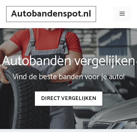
Spring
Autobandenspot.nl
naar
Men
inhoud
Autobanden vergelijken
Vind de beste banden voor je auto!
DIRECT VERGELIJKEN