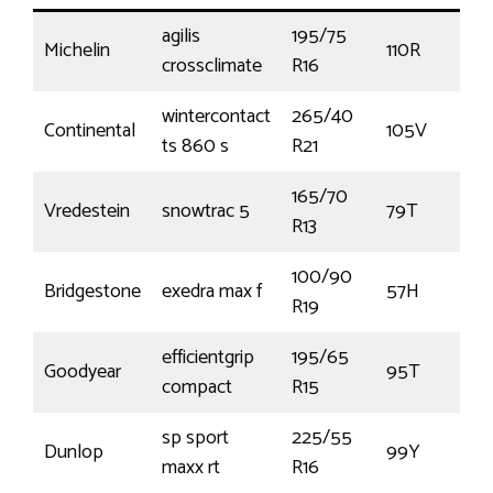
agilis
195/75
Michelin
110R
crossclimate
R16
wintercontact
265/40
Continental
105V
ts 860 s
R21
165/70
Vredestein
snowtrac 5
79T
R13
100/90
Bridgestone
exedra max f
57H
R19
efficientgrip
195/65
Goodyear
95T
compact
R15
sp sport
225/55
Dunlop
99Y
maxx rt
R16