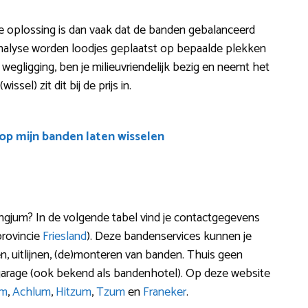
? De oplossing is dan vaak dat de banden gebalanceerd
nalyse worden loodjes geplaatst op bepaalde plekken
wegligging, ben je milieuvriendelijk bezig en neemt het
ssel) zit dit bij de prijs in.
oop mijn banden laten wisselen
gjum? In de volgende tabel vind je contactgegevens
provincie
Friesland
). Deze bandenservices kunnen je
en, uitlijnen, (de)monteren van banden. Thuis geen
 garage (ook bekend als bandenhotel). Op deze website
um
,
Achlum
,
Hitzum
,
Tzum
en
Franeker
.