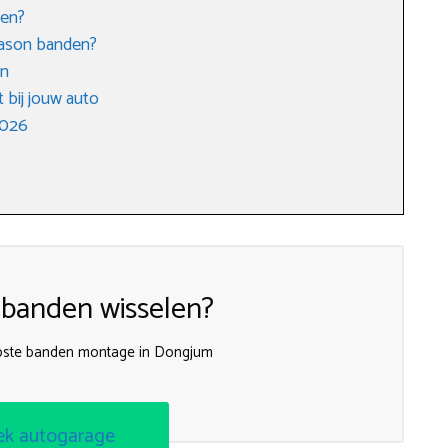
den?
season banden?
en
 bij jouw auto
2026
 banden wisselen?
pste banden montage in Dongjum
ek autogarage