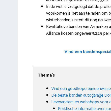
al worden uitgevoerd vanaf €35,00.
In de wet is vastgelegd dat de prof
voorkomen is het aan te raden om bij 
winterbanden luistert dit nog nauwe
Kwalitatieve banden van A-merken al
Alliance kosten ongeveer €225 per 
Vind een bandenspecia
Thema’s
Vind een goedkope bandenwisse
De beste banden autogarage Do
Leveranciers en webshops voor
Praktische informatie over 