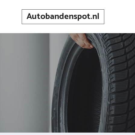
Spring
naar
Autobandenspot.nl
inhoud