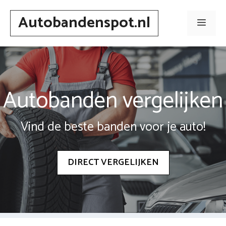
Spring
Autobandenspot.nl
naar
Men
inhoud
Autobanden vergelijken
Vind de beste banden voor je auto!
DIRECT VERGELIJKEN