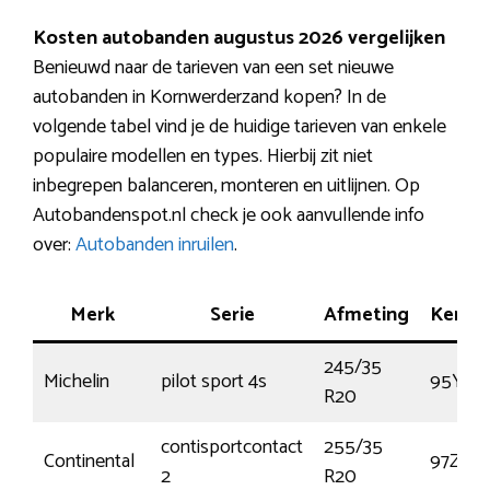
Kosten autobanden augustus 2026 vergelijken
Benieuwd naar de tarieven van een set nieuwe
autobanden in Kornwerderzand kopen? In de
volgende tabel vind je de huidige tarieven van enkele
populaire modellen en types. Hierbij zit niet
inbegrepen balanceren, monteren en uitlijnen. Op
Autobandenspot.nl check je ook aanvullende info
over:
Autobanden inruilen
.
Merk
Serie
Afmeting
Kenme
245/35
Michelin
pilot sport 4s
95Y
R20
contisportcontact
255/35
Continental
97Z
2
R20