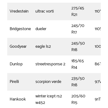
275/45
Vredestein
ultrac vorti
110Y
R21
245/70
Bridgestone
dueler
110S
R17
245/50
Goodyear
eagle ls2
100W
R18
185/65
Dunlop
streetresponse 2
86T
R14
235/50
Pirelli
scorpion verde
97V
R18
winter icept rs2
205/60
Hankook
91T
w452
R15