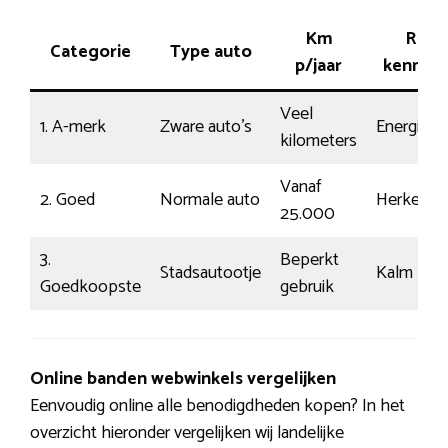
Km
Rij-
Categorie
Type auto
p/jaar
kenmer
Veel
1. A-merk
Zware auto’s
Energiek
kilometers
Vanaf
2. Goed
Normale auto
Herkenba
25.000
3.
Beperkt
Stadsautootje
Kalm
Goedkoopste
gebruik
Online banden webwinkels vergelijken
Eenvoudig online alle benodigdheden kopen? In het
overzicht hieronder vergelijken wij landelijke