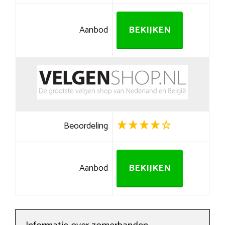
Aanbod
BEKIJKEN
Beoordeling
Aanbod
BEKIJKEN