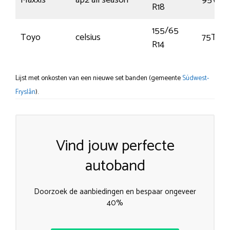
Maxxis
ap2 all season
95V
R18
155/65
Toyo
celsius
75T
R14
Lijst met onkosten van een nieuwe set banden (gemeente
Súdwest-
Fryslân
).
Vind jouw perfecte
autoband
Doorzoek de aanbiedingen en bespaar ongeveer
40%