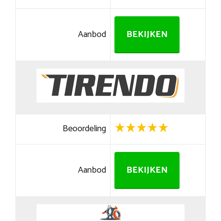
Aanbod
BEKIJKEN
Beoordeling
Aanbod
BEKIJKEN