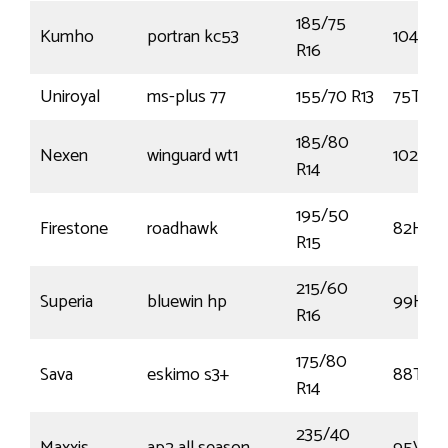
185/75
Kumho
portran kc53
104R
R16
Uniroyal
ms-plus 77
155/70 R13
75T
185/80
Nexen
winguard wt1
102R
R14
195/50
Firestone
roadhawk
82H
R15
215/60
Superia
bluewin hp
99H
R16
175/80
Sava
eskimo s3+
88T
R14
235/40