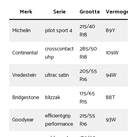
Merk
Serie
Grootte
Vermogen
215/40
Michelin
pilot sport 4
89Y
R18
crosscontact
285/50
Continental
109W
uhp
R18
205/55
Vredestein
ultrac satin
94W
R16
175/65
Bridgestone
blizzak
88T
R15
efficientgrip
215/55
Goodyear
93W
performance
R16