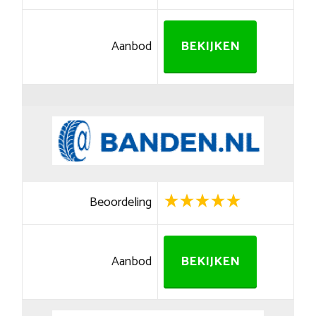
Aanbod
BEKIJKEN
Beoordeling
Aanbod
BEKIJKEN