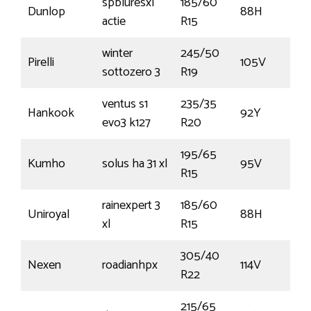
spbluresxl
185/60
Dunlop
88H
actie
R15
winter
245/50
Pirelli
105V
sottozero 3
R19
ventus s1
235/35
Hankook
92Y
evo3 k127
R20
195/65
Kumho
solus ha 31 xl
95V
R15
rainexpert 3
185/60
Uniroyal
88H
xl
R15
305/40
Nexen
roadianhpx
114V
R22
215/65