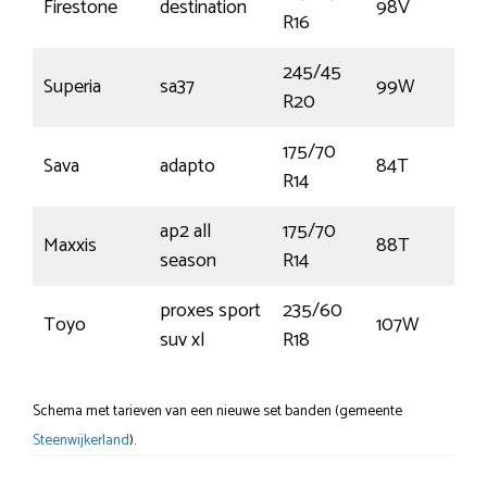
Firestone
destination
98V
R16
245/45
Superia
sa37
99W
R20
175/70
Sava
adapto
84T
R14
ap2 all
175/70
Maxxis
88T
season
R14
proxes sport
235/60
Toyo
107W
suv xl
R18
Schema met tarieven van een nieuwe set banden (gemeente
Steenwijkerland
).