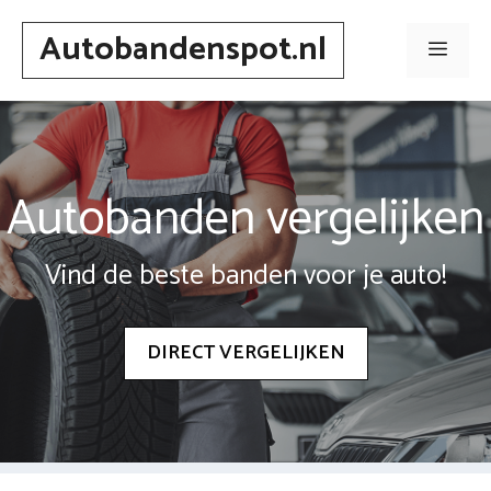
Spring
Autobandenspot.nl
naar
Men
inhoud
Autobanden vergelijken
Vind de beste banden voor je auto!
DIRECT VERGELIJKEN