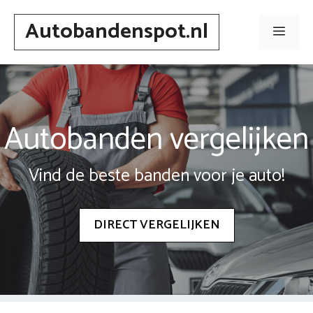
Spring
Autobandenspot.nl
naar
Men
inhoud
Autobanden vergelijken
Vind de beste banden voor je auto!
DIRECT VERGELIJKEN