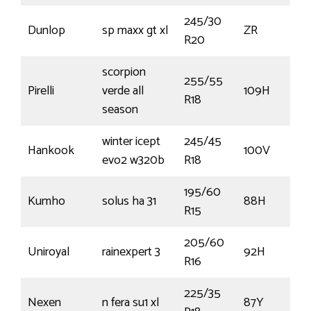
245/30
Dunlop
sp maxx gt xl
ZR
R20
scorpion
255/55
Pirelli
verde all
109H
R18
season
winter icept
245/45
Hankook
100V
evo2 w320b
R18
195/60
Kumho
solus ha 31
88H
R15
205/60
Uniroyal
rainexpert 3
92H
R16
225/35
Nexen
n fera su1 xl
87Y