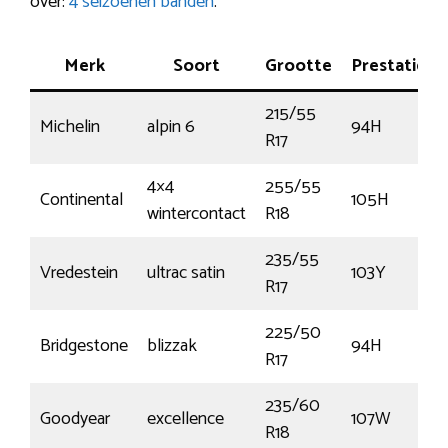
over:
4 seizoenen banden
.
Merk
Soort
Grootte
Prestatie
215/55
Michelin
alpin 6
94H
R17
4×4
255/55
Continental
105H
wintercontact
R18
235/55
Vredestein
ultrac satin
103Y
R17
225/50
Bridgestone
blizzak
94H
R17
235/60
Goodyear
excellence
107W
R18