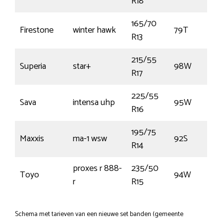
R18
165/70
Firestone
winter hawk
79T
R13
215/55
Superia
star+
98W
R17
225/55
Sava
intensa uhp
95W
R16
195/75
Maxxis
ma-1 wsw
92S
R14
proxes r 888-
235/50
Toyo
94W
r
R15
Schema met tarieven van een nieuwe set banden (gemeente