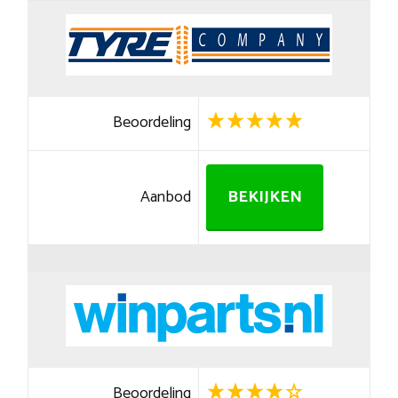
Beoordeling
Aanbod
BEKIJKEN
Beoordeling