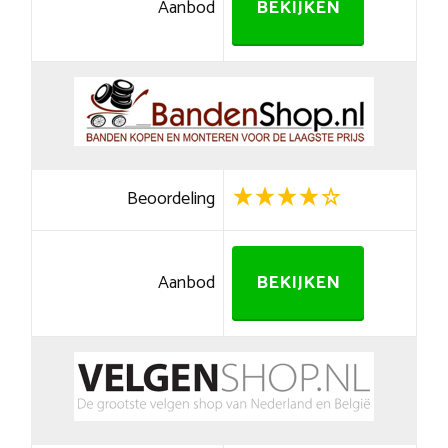
Aanbod
BEKIJKEN
Beoordeling
Aanbod
BEKIJKEN