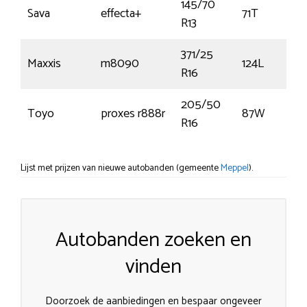
145/70
Sava
effecta+
71T
R13
371/25
Maxxis
m8090
124L
R16
205/50
Toyo
proxes r888r
87W
R16
Lijst met prijzen van nieuwe autobanden (gemeente
Meppel
).
Autobanden zoeken en
vinden
Doorzoek de aanbiedingen en bespaar ongeveer