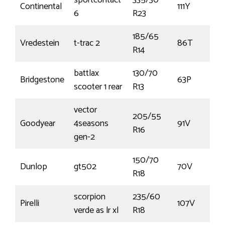
sportcontact
335/30
Continental
111Y
6
R23
185/65
Vredestein
t-trac 2
86T
R14
battlax
130/70
Bridgestone
63P
scooter 1 rear
R13
vector
205/55
Goodyear
4seasons
91V
R16
gen-2
150/70
Dunlop
gt502
70V
R18
scorpion
235/60
Pirelli
107V
verde as lr xl
R18