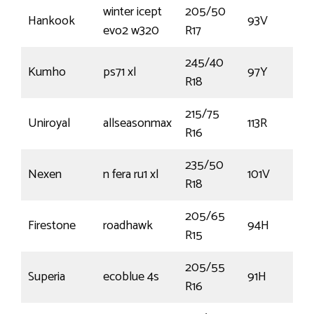
winter icept
205/50
Hankook
93V
evo2 w320
R17
245/40
Kumho
ps71 xl
97Y
R18
215/75
Uniroyal
allseasonmax
113R
R16
235/50
Nexen
n fera ru1 xl
101V
R18
205/65
Firestone
roadhawk
94H
R15
205/55
Superia
ecoblue 4s
91H
R16