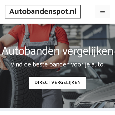
Spring
Autobandenspot.nl
naar
Men
inhoud
Autobanden vergelijken
Vind de beste banden voor je auto!
DIRECT VERGELIJKEN