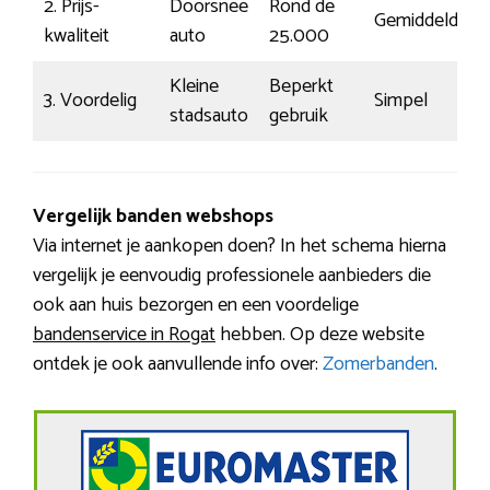
2. Prijs-
Doorsnee
Rond de
Gemiddeld
€
kwaliteit
auto
25.000
Kleine
Beperkt
3. Voordelig
Simpel
€
stadsauto
gebruik
Vergelijk banden webshops
Via internet je aankopen doen? In het schema hierna
vergelijk je eenvoudig professionele aanbieders die
ook aan huis bezorgen en een voordelige
bandenservice in Rogat
hebben. Op deze website
ontdek je ook aanvullende info over:
Zomerbanden
.