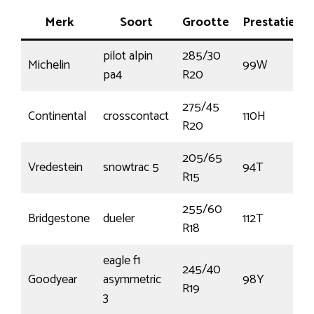
Merk
Soort
Grootte
Prestatie
pilot alpin
285/30
Michelin
99W
pa4
R20
275/45
Continental
crosscontact
110H
R20
205/65
Vredestein
snowtrac 5
94T
R15
255/60
Bridgestone
dueler
112T
€
R18
eagle f1
245/40
Goodyear
asymmetric
98Y
R19
3