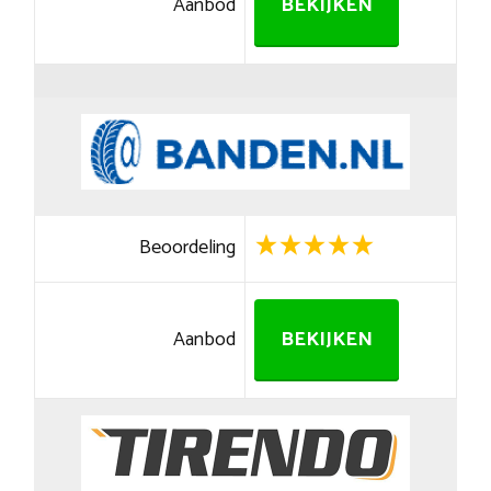
Aanbod
BEKIJKEN
Beoordeling
Aanbod
BEKIJKEN