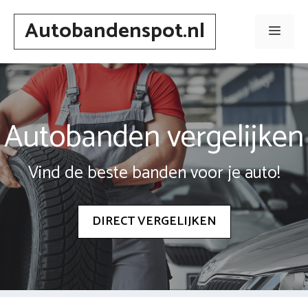
Spring
Autobandenspot.nl
naar
Men
inhoud
Autobanden vergelijken
Vind de beste banden voor je auto!
DIRECT VERGELIJKEN