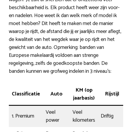
beschikbaarheid is. Elk product heeft weer zijn voor-
en nadelen. Hoe weet ik dan welk merk of model ik
moet hebben? Dit heeft te maken met de manier
waarop je rijdt, de afstand die jij er jaarlijks meer aflegt,
de kwaliteit van het wegdek waar je op rijdt en het
gewicht van de auto. Opmerking: banden van
Europese makelaardij voldoen aan strenge
regelgeving, zelfs de goedkoopste banden. De
banden kunnen we grofweg indelen in 3 niveau’s:
KM (op
Classificatie
Auto
Rijstijl
P
jaarbasis)
Veel
Veel
1. Premium
Driftig
1
power
kilometers