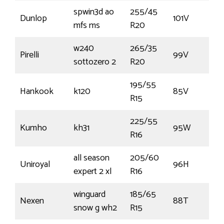
spwin3d ao
255/45
Dunlop
101V
mfs ms
R20
w240
265/35
Pirelli
99V
sottozero 2
R20
195/55
Hankook
k120
85V
R15
225/55
Kumho
kh31
95W
R16
all season
205/60
Uniroyal
96H
expert 2 xl
R16
winguard
185/65
Nexen
88T
snow g wh2
R15