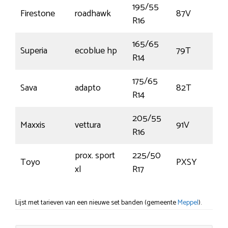
195/55
Firestone
roadhawk
87V
R16
165/65
Superia
ecoblue hp
79T
R14
175/65
Sava
adapto
82T
R14
205/55
Maxxis
vettura
91V
R16
prox. sport
225/50
Toyo
PXSY
xl
R17
Lijst met tarieven van een nieuwe set banden (gemeente
Meppel
).