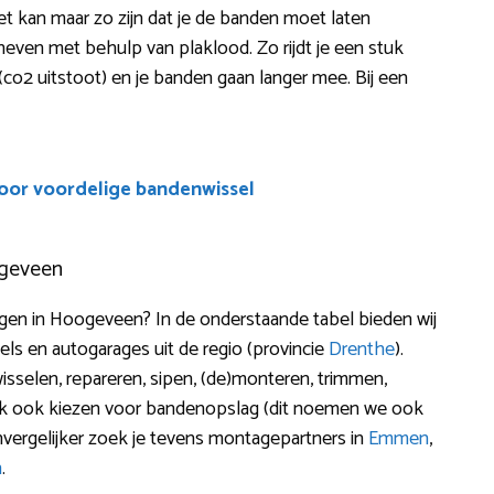
 Het kan maar zo zijn dat je de banden moet laten
even met behulp van plaklood. Zo rijdt je een stuk
(co2 uitstoot) en je banden gaan langer mee. Bij een
voor voordelige bandenwissel
ogeveen
n in Hoogeveen? In de onderstaande tabel bieden wij
s en autogarages uit de regio (provincie
Drenthe
).
sselen, repareren, sipen, (de)monteren, trimmen,
 vaak ook kiezen voor bandenopslag (dit noemen we ook
ergelijker zoek je tevens montagepartners in
Emmen
,
n
.