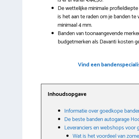
is er al vanaf €44,50.
De wettelijke minimale profieldiep
is het aan te raden om je banden te 
minimaal 4 mm.
Banden van toonaangevende merken a
budgetmerken als Davanti kosten ge
Vind een bandenspecial
Inhoudsopgave
Informatie over goedkope bande
De beste banden autogarage Ho
Leveranciers en webshops voor
Wat is het voordeel van zom