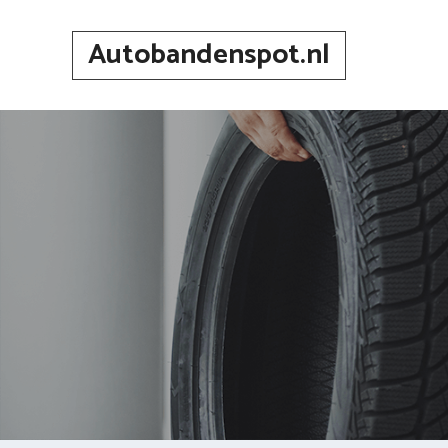
Spring
naar
Autobandenspot.nl
inhoud