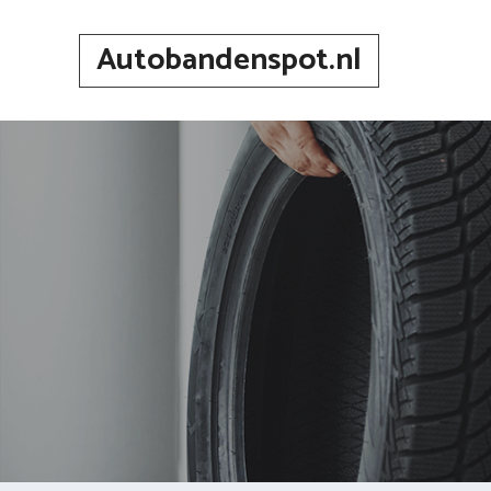
Spring
naar
Autobandenspot.nl
inhoud