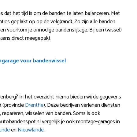
ns dat het tijd is om de banden te laten balanceren. Met
jes geplakt op op de velg(rand). Zo zijn alle banden
iger en voorkom je onnodige bandenslijtage. Bij een (wissel)
gaans direct meegepakt.
ogarage voor bandenwissel
nberg? In het overzicht hierna bieden wij de gegevens
o (provincie
Drenthe
). Deze bedrijven verlenen diensten
n, repareren, wisselen van banden. Soms is ook
utobandenspot.nl vergelijk je ook montage-garages in
Linde
en
Nieuwlande
.