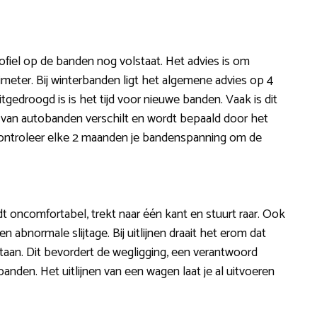
ofiel op de banden nog volstaat. Het advies is om
limeter. Bij winterbanden ligt het algemene advies op 4
tgedroogd is is het tijd voor nieuwe banden. Vaak is dit
 van autobanden verschilt en wordt bepaald door het
Controleer elke 2 maanden je bandenspanning om de
ijdt oncomfortabel, trekt naar één kant en stuurt raar. Ook
n abnormale slijtage. Bij uitlijnen draait het erom dat
 staan. Dit bevordert de wegligging, een verantwoord
banden. Het uitlijnen van een wagen laat je al uitvoeren