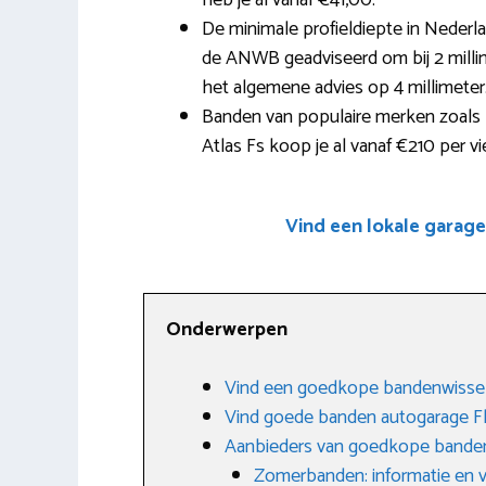
heb je al vanaf €41,00.
De minimale profieldiepte in Nederl
de ANWB geadviseerd om bij 2 millime
het algemene advies op 4 millimeter
Banden van populaire merken zoals M
Atlas Fs koop je al vanaf €210 per vie
Vind een lokale garag
Onderwerpen
Vind een goedkope bandenwissel
Vind goede banden autogarage F
Aanbieders van goedkope banden
Zomerbanden: informatie en 