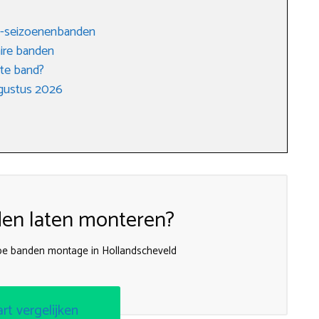
 4-seizoenenbanden
ire banden
ste band?
gustus 2026
en laten monteren?
pe banden montage in Hollandscheveld
art vergelijken