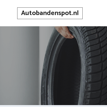
Spring
naar
Autobandenspot.nl
inhoud