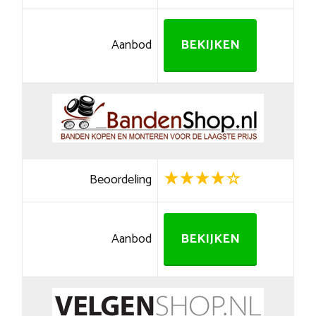
Aanbod
BEKIJKEN
Beoordeling
Aanbod
BEKIJKEN