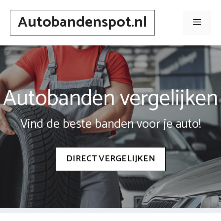
Spring
Autobandenspot.nl
naar
Men
inhoud
Autobanden vergelijken
Vind de beste banden voor je auto!
DIRECT VERGELIJKEN