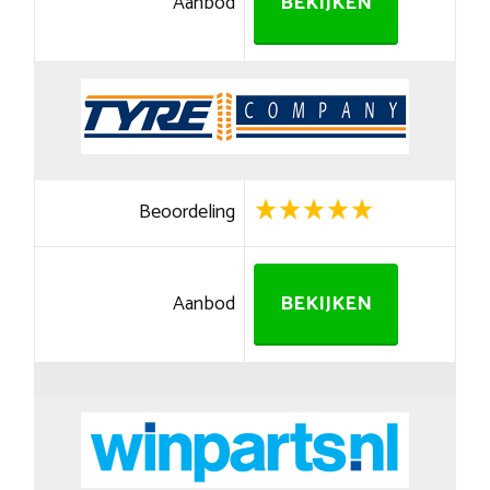
Aanbod
BEKIJKEN
Beoordeling
Aanbod
BEKIJKEN