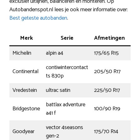
exclusief uitlijnen, balanceren en monteren. Op
Autobandenspot.nl lees je ook meer informatie over:
Best geteste autobanden
.
Merk
Serie
Afmetingen
Ke
Michelin
alpin a4
175/65 R15
84T
contiwintercontact
Continental
205/50 R17
93H
ts 830p
Vredestein
ultrac satin
225/50 R17
98
battlax adventure
Bridgestone
100/90 R19
57V
a41 f
vector 4seasons
Goodyear
175/70 R14
84T
gen-2