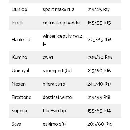
Dunlop
sport maxx rt 2
215/45 R17
91Y
Pirelli
cinturato p1 verde
185/55 R15
82
winter icept lv rw12
Hankook
225/65 R16
112R
lv
Kumho
cw51
205/70 R15
106
Uniroyal
rainexpert 3 xl
215/60 R16
99
Nexen
n fera su1 xl
245/40 R17
95
Firestone
destinat.winter
215/55 R18
95
Superia
bluewin hp
155/65 R14
75T
Sava
eskimo s3+
205/60 R15
91H