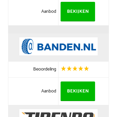
Aanbod
BEKIJKEN
Beoordeling
Aanbod
BEKIJKEN