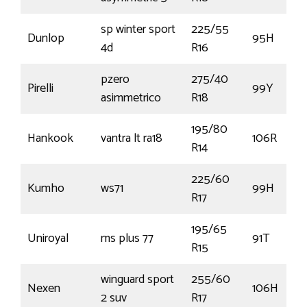
sp winter sport
225/55
Dunlop
95H
4d
R16
pzero
275/40
Pirelli
99Y
asimmetrico
R18
195/80
Hankook
vantra lt ra18
106R
R14
225/60
Kumho
ws71
99H
R17
195/65
Uniroyal
ms plus 77
91T
R15
winguard sport
255/60
Nexen
106H
2 suv
R17