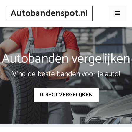
Spring
Autobandenspot.nl
naar
Men
inhoud
Autobanden vergelijken
Vind de beste banden voor je auto!
DIRECT VERGELIJKEN