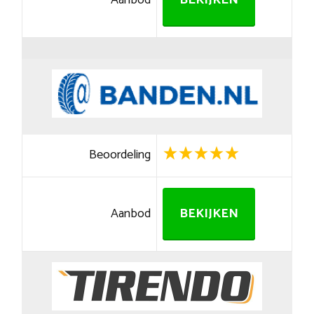
Aanbod
BEKIJKEN
Beoordeling
Aanbod
BEKIJKEN