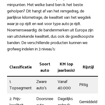
minpunten. Met welke band ben ik het beste
geholpen? Dit hangt af van het remgedrag, de
jaarlijkse kilometrage, de kwaliteit van het wegdek
waar je op rijdt en wat voor type auto je rijdt.
Noemenswaardig: de bandenmerken uit Europa zijn
van uitstekende kwaliteit, dus ook de goedkoopste
banden. De verschillende producten kunnen we
grofweg indelen in 3 niveau’s:
Soort
KM (op
Classificatie
Rijstijl
P
auto
jaarbasis)
1.
Zware
Vanaf
Pittig
1
Topsegment
auto’s
40.000
2. Prijs-
Doorsnee
Dagelijks
Gemiddeld
€