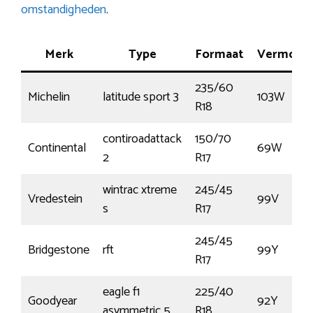
omstandigheden
.
Merk
Type
Formaat
Vermoge
235/60
Michelin
latitude sport 3
103W
R18
contiroadattack
150/70
Continental
69W
2
R17
wintrac xtreme
245/45
Vredestein
99V
s
R17
245/45
Bridgestone
rft
99Y
R17
eagle f1
225/40
Goodyear
92Y
asymmetric 5
R18