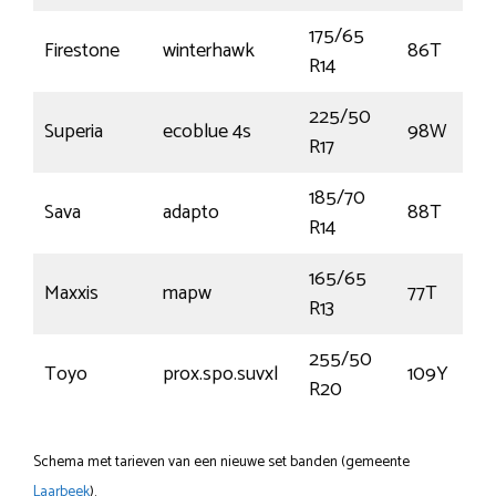
175/65
Firestone
winterhawk
86T
R14
225/50
Superia
ecoblue 4s
98W
R17
185/70
Sava
adapto
88T
R14
165/65
Maxxis
mapw
77T
R13
255/50
Toyo
prox.spo.suvxl
109Y
R20
Schema met tarieven van een nieuwe set banden (gemeente
Laarbeek
).