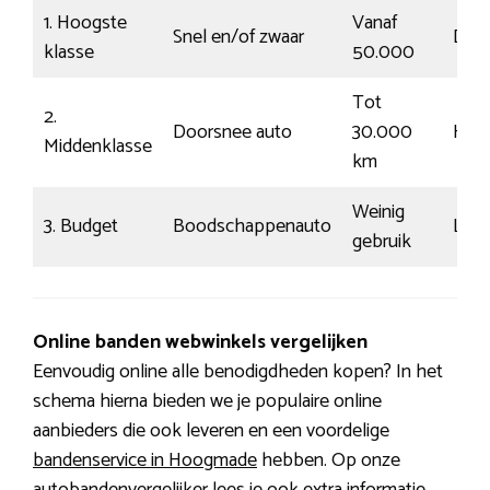
1. Hoogste
Vanaf
Snel en/of zwaar
Drift
klasse
50.000
Tot
2.
Doorsnee auto
30.000
Herk
Middenklasse
km
Weinig
3. Budget
Boodschappenauto
Log
gebruik
Online banden webwinkels vergelijken
Eenvoudig online alle benodigdheden kopen? In het
schema hierna bieden we je populaire online
aanbieders die ook leveren en een voordelige
bandenservice in Hoogmade
hebben. Op onze