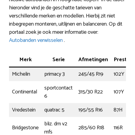
hieronder vind je de geschatte tarieven van
verschillende merken en modellen. Hierbij zit niet
inbegrepen monteren, uitlijnen en balanceren. Op dit
portaal zoek je ook meer informatie over:
Autobanden verwisselen
.
Merk
Serie
Afmetingen
Prestati
Michelin
primacy 3
245/45 R19
102Y
sportcontact
Continental
315/30 R22
107Y
6
Vredestein
quatrac 5
195/55 R16
87H
bliz. dm v2
Bridgestone
285/60 R18
116R
mfs