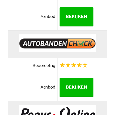
Aanbod
BEKIJKEN
Beoordeling
Aanbod
BEKIJKEN