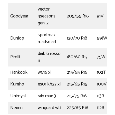
vector
Goodyear
4seasons
205/55 R16
91V
gen-2
sportmax
Dunlop
120/70 R18
59(W)
roadsmart
diablo rosso
Pirelli
180/60 R17
75W
iii
Hankook
w616 xl
215/65 R16
102T
Kumho
es01 kh27 xl
215/65 R15
100V
Uniroyal
rain max 3
215/75 R16
113R
Nexen
winguard wt1
225/65 R16
112R