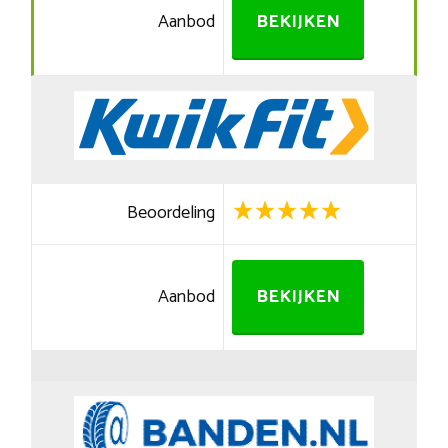
Aanbod
BEKIJKEN
Beoordeling
Aanbod
BEKIJKEN