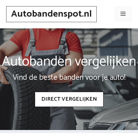
Spring
Autobandenspot.nl
naar
Men
inhoud
Autobanden vergelijken
Vind de beste banden voor je auto!
DIRECT VERGELIJKEN