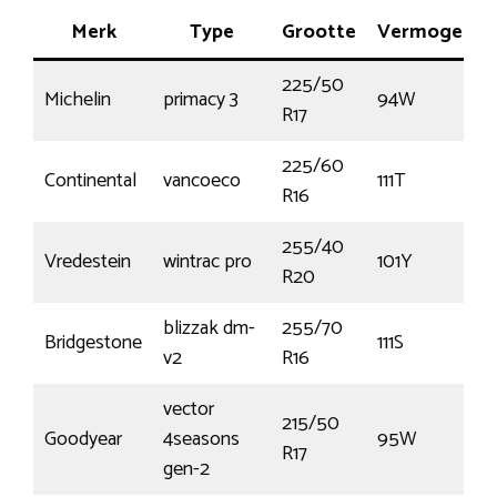
Merk
Type
Grootte
Vermogen
225/50
Michelin
primacy 3
94W
R17
225/60
Continental
vancoeco
111T
R16
255/40
Vredestein
wintrac pro
101Y
R20
blizzak dm-
255/70
Bridgestone
111S
v2
R16
vector
215/50
Goodyear
4seasons
95W
R17
gen-2