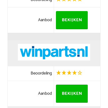
Aanbod
BEKIJKEN
Beoordeling
Aanbod
BEKIJKEN