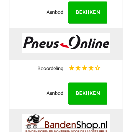
Aanbod
BEKIJKEN
Beoordeling
Aanbod
BEKIJKEN