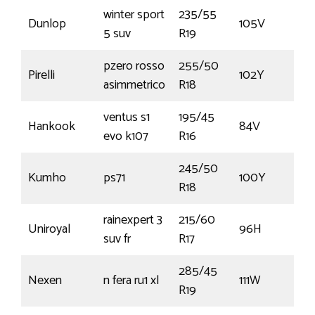
winter sport
235/55
Dunlop
105V
5 suv
R19
pzero rosso
255/50
Pirelli
102Y
asimmetrico
R18
ventus s1
195/45
Hankook
84V
evo k107
R16
245/50
Kumho
ps71
100Y
R18
rainexpert 3
215/60
Uniroyal
96H
suv fr
R17
285/45
Nexen
n fera ru1 xl
111W
R19