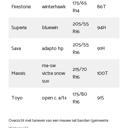
175/65
Firestone
winterhawk
86T
R14
205/55
Superia
bluewin
94H
R16
205/55
Sava
adapto hp
91H
R16
ma-sw
215/70
Maxxis
victra snow
100T
R16
suv
175/80
Toyo
open c. a/t+
91S
R16
Overzicht met tarieven van een nieuwe set banden (gemeente