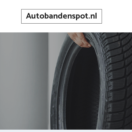
Spring
naar
Autobandenspot.nl
inhoud