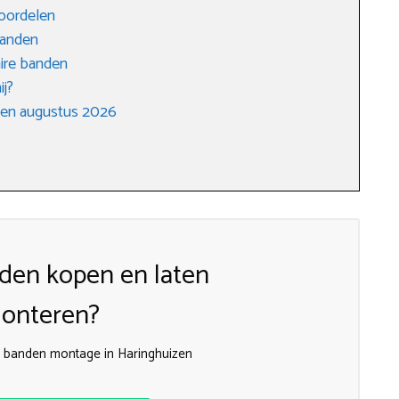
voordelen
banden
ire banden
ij?
gen augustus 2026
den kopen en laten
onteren?
de banden montage in Haringhuizen