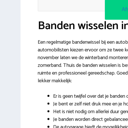
Af
Banden wisselen i
Een regelmatige bandenwissel bij een autobed
automobilisten kiezen ervoor om ze twee kee
november laten we de winterband monteren 
zomerband. Thuis de banden wisselen is bes
ruimte en professioneel gereedschap. Goed
lekker makkelijk:
Er is geen twijfel over dat je banden
Je bent er zelf niet druk mee en je h
Het is niet nodig om allerlei duur ge
Je banden worden direct gebalanceer
De autogarage biedt de mogelijkhei