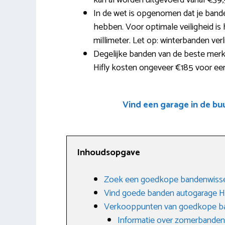
kan al worden uitgevoerd vanaf €39,
In de wet is opgenomen dat je band
hebben. Voor optimale veiligheid is
millimeter. Let op: winterbanden ve
Degelijke banden van de beste merke
Hifly kosten ongeveer €185 voor ee
Vind een garage in de b
Inhoudsopgave
Zoek een goedkope bandenwissel
Vind goede banden autogarage H
Verkooppunten van goedkope b
Informatie over zomerbanden