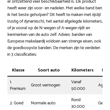
er ontzettend veel beschikbaarheid is. Elk product
heeft weer zijn voor- en nadelen. Met welke band ben
ik het beste geholpen? Dit heeft te maken met rijstijl
(rustig of dynamisch), het aantal afgelegde kilometers,
of je vooral op de N-wegen of A-wegen rijdt en
kenmerken van de auto zelf. Advies: banden van
Europese makelaardij voldoen aan strenge eisen, ook
de goedkoopste banden. De merken zijn te verdelen
in 3 classificaties:
Klasse
Soort auto
Kilometers
Rijst
1.
Vanaf
Groot vermogen
Agress
Premium
50.000
Rond
2. Goed
Normale auto
Gemid
30.000