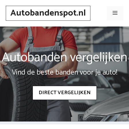
Spring
Autobandenspot.nl
naar
Men
inhoud
Autobanden vergelijken
Vind de beste banden voor je auto!
DIRECT VERGELIJKEN