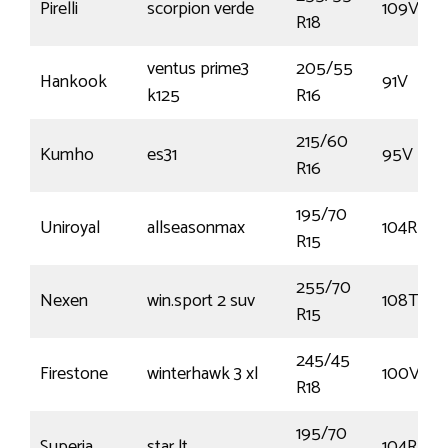
Pirelli
scorpion verde
109V
R18
ventus prime3
205/55
Hankook
91V
k125
R16
215/60
Kumho
es31
95V
R16
195/70
Uniroyal
allseasonmax
104R
R15
255/70
Nexen
win.sport 2 suv
108T
R15
245/45
Firestone
winterhawk 3 xl
100V
R18
195/70
Superia
star lt
104R