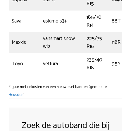
R15
185/70
Sava
eskimo s3+
88T
R14
vansmart snow
225/75
Maxxis
118R
wl2
R16
235/40
Toyo
vettura
95Y
R18
Figuur met onkosten van een nieuwe set banden (gemeente
Heusden
).
Zoek de autoband die bij