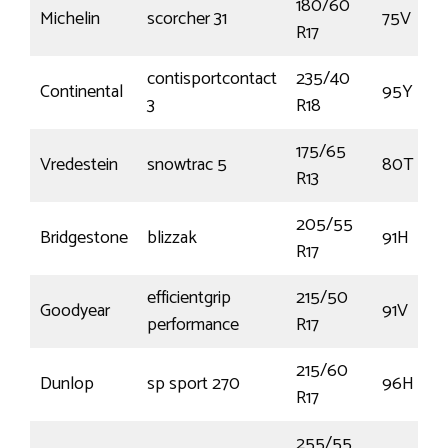
180/60
Michelin
scorcher 31
75V
R17
contisportcontact
235/40
Continental
95Y
3
R18
175/65
Vredestein
snowtrac 5
80T
R13
205/55
Bridgestone
blizzak
91H
R17
efficientgrip
215/50
Goodyear
91V
performance
R17
215/60
Dunlop
sp sport 270
96H
R17
255/55