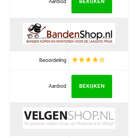
Aanbod
BEKIJKEN
Beoordeling
Aanbod
BEKIJKEN