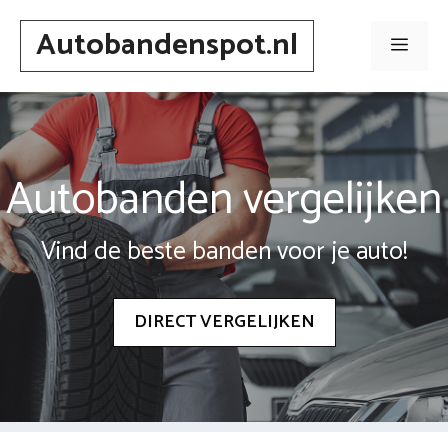
Spring
Autobandenspot.nl
naar
Men
inhoud
Autobanden vergelijken
Vind de beste banden voor je auto!
DIRECT VERGELIJKEN