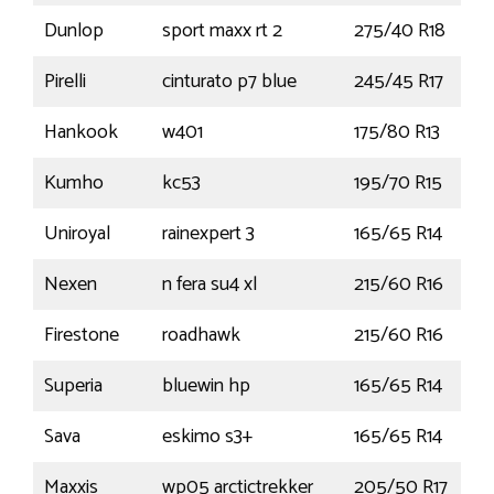
Dunlop
sport maxx rt 2
275/40 R18
1
Pirelli
cinturato p7 blue
245/45 R17
Hankook
w401
175/80 R13
9
Kumho
kc53
195/70 R15
1
Uniroyal
rainexpert 3
165/65 R14
7
Nexen
n fera su4 xl
215/60 R16
Firestone
roadhawk
215/60 R16
Superia
bluewin hp
165/65 R14
7
Sava
eskimo s3+
165/65 R14
7
Maxxis
wp05 arctictrekker
205/50 R17
9