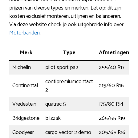
prijzen van diverse types en merken. Let op: dit zijn
kosten exclusief monteren, uitlijnen en balanceren.
Via deze website check je ook uitgebreide info over:
Motorbanden
.
Merk
Type
Afmetingen
Michelin
pilot sport ps2
255/40 R17
9
contipremiumcontact
Continental
215/60 R16
2
Vredestein
quatrac 5
175/80 R14
Bridgestone
blizzak
265/55 R19
1
Goodyear
cargo vector 2 demo
205/65 R16
1