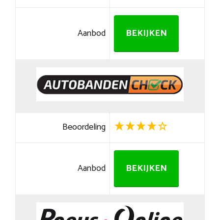
Aanbod
BEKIJKEN
Beoordeling
Aanbod
BEKIJKEN