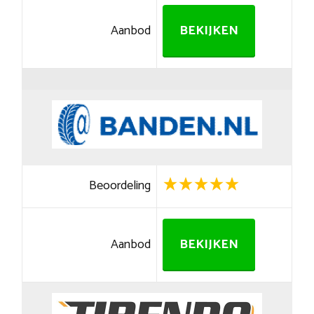
Aanbod
BEKIJKEN
Beoordeling
Aanbod
BEKIJKEN