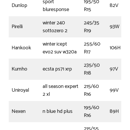
sport
195/50
Dunlop
82V
bluresponse
R15
winter 240
245/35
Pirelli
93W
sottozero 2
R19
winter icept
255/60
Hankook
106H
evo2 suv w320a
R17
235/50
Kumho
ecsta ps71 xrp
97V
R18
all season expert
215/60
Uniroyal
99V
2 xl
R16
195/60
Nexen
n blue hd plus
89H
R16
215/55