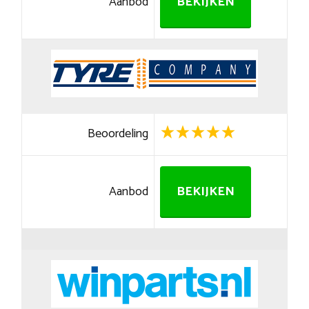
Aanbod
BEKIJKEN
Beoordeling
Aanbod
BEKIJKEN