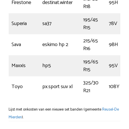
Firestone
destinat.winter
95H
R18
195/45
Superia
sa37
78V
R15
215/65
Sava
eskimo hp 2
98H
R16
195/65
Maxxis
hp5
95V
R15
325/30
Toyo
px.sport suv xl
108Y
R21
Lijst met onkosten van een nieuwe set banden (gemeente
Reusel-De
Mierden
).