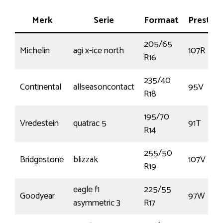
Merk
Serie
Formaat
Prestati
205/65
Michelin
agi x-ice north
107R
R16
235/40
Continental
allseasoncontact
95V
R18
195/70
Vredestein
quatrac 5
91T
R14
255/50
Bridgestone
blizzak
107V
R19
eagle f1
225/55
Goodyear
97W
asymmetric 3
R17