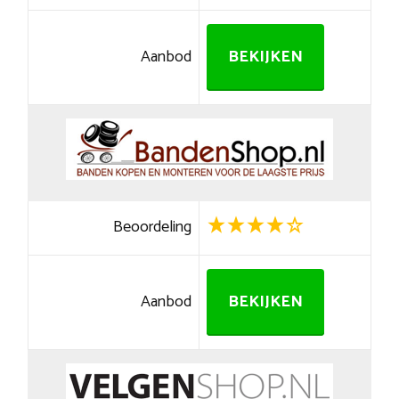
Aanbod
BEKIJKEN
Beoordeling
Aanbod
BEKIJKEN