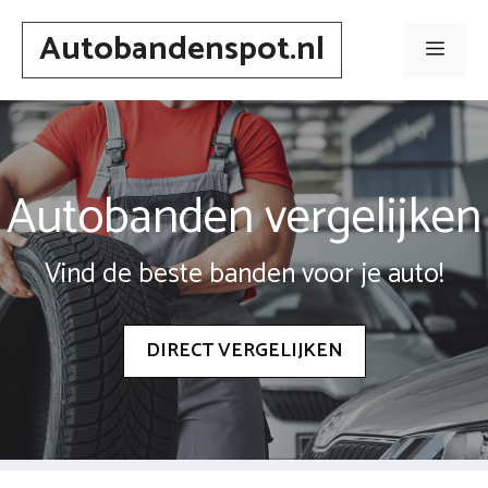
Spring
Autobandenspot.nl
naar
Men
inhoud
Autobanden vergelijken
Vind de beste banden voor je auto!
DIRECT VERGELIJKEN