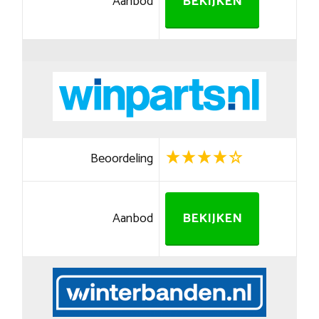
Aanbod
BEKIJKEN
Beoordeling
Aanbod
BEKIJKEN