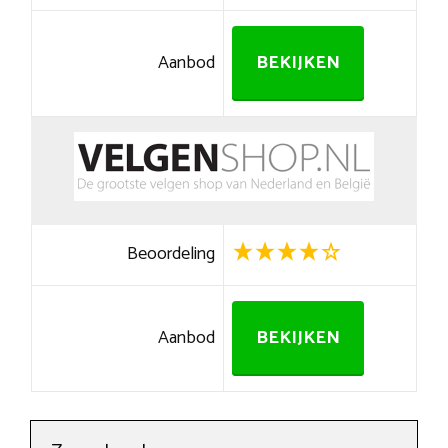
Aanbod
BEKIJKEN
Beoordeling
Aanbod
BEKIJKEN