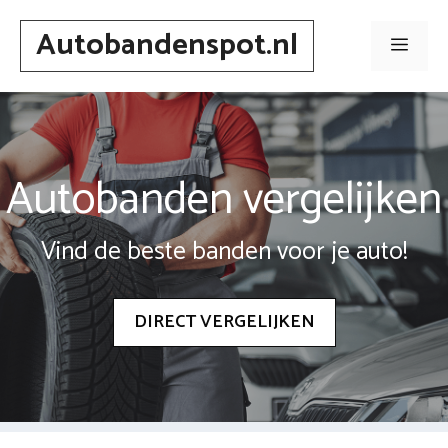
Spring
Autobandenspot.nl
naar
Men
inhoud
Autobanden vergelijken
Vind de beste banden voor je auto!
DIRECT VERGELIJKEN