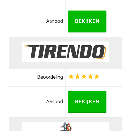
Aanbod
BEKIJKEN
Beoordeling
Aanbod
BEKIJKEN