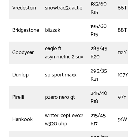
185/60
Vredestein
snowtrac5x actie
88T
R15
195/60
Bridgestone
blizzak
88T
R15
eagle f1
285/45
Goodyear
112Y
asymmetric 2 suv
R20
295/35
Dunlop
sp sport maxx
107Y
R21
245/40
Pirelli
pzero nero gt
97Y
R18
winter icept evo2
215/45
Hankook
91W
w320 uhp
R17