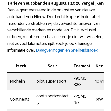
Tarieven autobanden augustus 2026 vergelijken
Ben je geïnteresseerd in de onkosten van nieuwe
autobanden in Nieuw-Dordrecht kopen? In de tabel
hieronder verstrekken wij de verwachte tarieven van
verschillende merken en modellen. Dit is exclusief
uitlijnen, monteren en balanceren. je niet wilt wisselen,
niet zoveel kilometers rijdt zoek je ook handige
informatie over:
Draagvermogen en Snelheidsindex
.
Merk
Serie
Formaat
Kenme
295/35
Michelin
pilot super sport
105YY
R20
contisportcontact
225/45
Continental
91W
5
R17