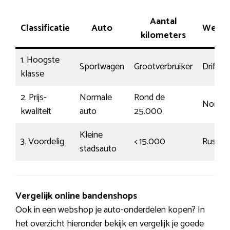
Aantal
Classificatie
Auto
Wegli
kilometers
1. Hoogste
Sportwagen
Grootverbruiker
Driftig
klasse
2. Prijs-
Normale
Rond de
Normaa
kwaliteit
auto
25.000
Kleine
3. Voordelig
< 15.000
Rustig
stadsauto
Vergelijk online bandenshops
Ook in een webshop je auto-onderdelen kopen? In
het overzicht hieronder bekijk en vergelijk je goede