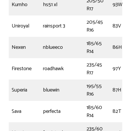
205/50
Kumho
hs51 xl
93W
R17
205/45
Uniroyal
rainsport 3
83V
R16
185/65
Nexen
nblueeco
86H
R14
235/45
Firestone
roadhawk
97Y
R17
195/55
Superia
bluewin
87H
R16
185/60
Sava
perfecta
82T
R14
235/60