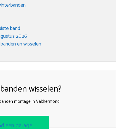
winterbanden
uiste band
ugustus 2026
 banden en wisselen
 banden wisselen?
 banden montage in Valthermond
nd een garage