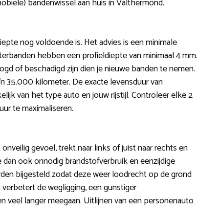
mobiele) bandenwissel aan huis in Valthermond.
iepte nog voldoende is. Het advies is een minimale
terbanden hebben een profieldiepte van minimaal 4 mm.
ogd of beschadigd zijn dien je nieuwe banden te nemen.
’n 35.000 kilometer. De exacte levensduur van
ijk van het type auto en jouw rijstijl. Controleer elke 2
ur te maximaliseren.
 onveilig gevoel, trekt naar links of juist naar rechts en
we dan ook onnodig brandstofverbruik en eenzijdige
worden bijgesteld zodat deze weer loodrecht op de grond
 verbetert de wegligging, een gunstiger
en veel langer meegaan. Uitlijnen van een personenauto