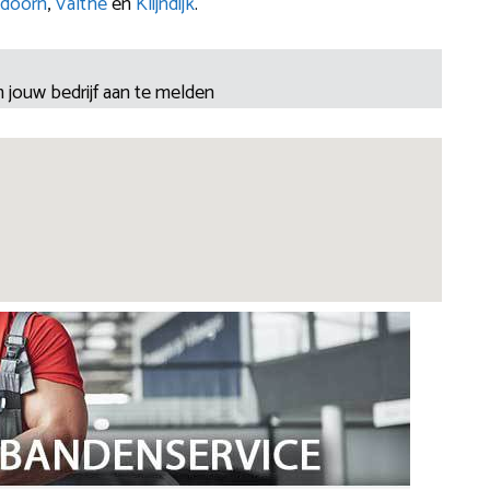
doorn
,
Valthe
en
Klijndijk
.
 jouw bedrijf aan te melden