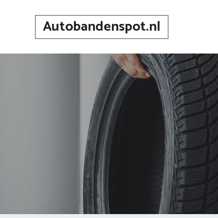
Spring
naar
Autobandenspot.nl
inhoud