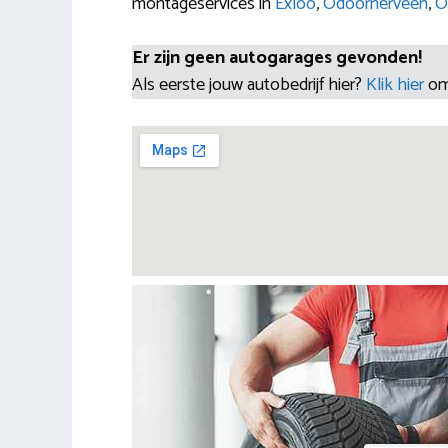
montageservices in
Exloo
,
Odoornerveen
,
O
Er zijn geen autogarages gevonden!
Als eerste jouw autobedrijf hier?
Klik hier
om