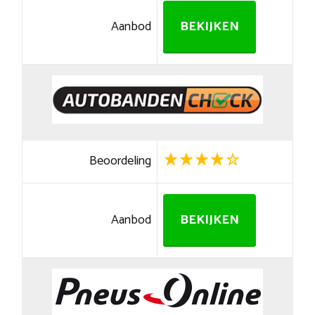
Aanbod
BEKIJKEN
Beoordeling
Aanbod
BEKIJKEN