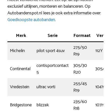
exclusief uitlijnen, monteren en balanceren. Op
Autobandenspot.nl lees je ook extra informatie over:
Goedkoopste autobanden
.
Merk
Serie
Formaat
Vermo
275/50
Michelin
pilot sport 4suv
112Y
R19
contisportcontact
305/30
Continental
305/30
5
R20
255/45
Vredestein
ultrac vorti
104Y
R19
235/60
Bridgestone
blizzak
107H
R18