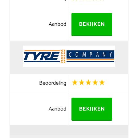
Aanbod
BEKIJKEN
Beoordeling
Aanbod
BEKIJKEN