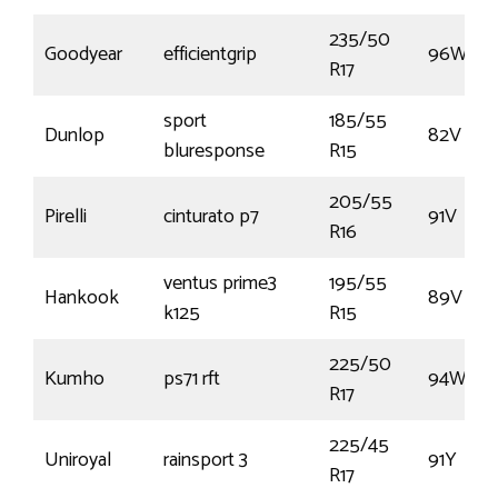
235/50
Goodyear
efficientgrip
96W
R17
sport
185/55
Dunlop
82V
bluresponse
R15
205/55
Pirelli
cinturato p7
91V
R16
ventus prime3
195/55
Hankook
89V
k125
R15
225/50
Kumho
ps71 rft
94W
R17
225/45
Uniroyal
rainsport 3
91Y
R17