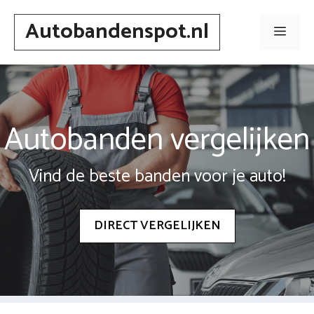
Spring
Autobandenspot.nl
naar
Men
inhoud
Autobanden vergelijken
Vind de beste banden voor je auto!
DIRECT VERGELIJKEN