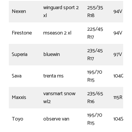
winguard sport 2
255/35
Nexen
94V
xl
R18
225/45
Firestone
mseason 2 xl
94V
R17
235/45
Superia
bluewin
97V
R17
195/70
Sava
trenta ms
104Q
R15
vansmart snow
235/65
Maxxis
115R
wl2
R16
195/70
Toyo
observe van
104S
R15