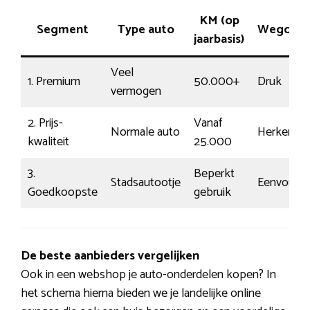
KM (op
Segment
Type auto
Wegcont
jaarbasis)
Veel
1. Premium
50.000+
Druk
vermogen
2. Prijs-
Vanaf
Normale auto
Herkenbaa
kwaliteit
25.000
3.
Beperkt
Stadsautootje
Eenvoudig
Goedkoopste
gebruik
De beste aanbieders vergelijken
Ook in een webshop je auto-onderdelen kopen? In
het schema hierna bieden we je landelijke online