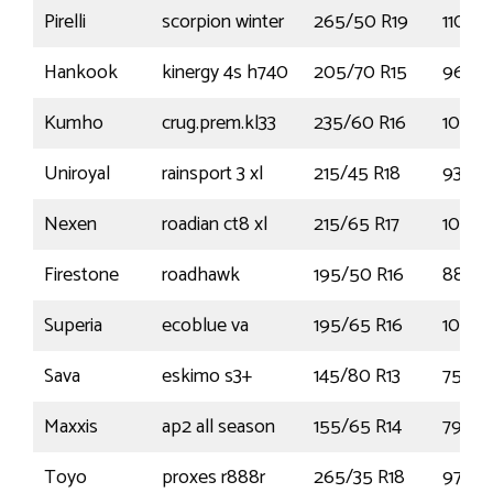
Pirelli
scorpion winter
265/50 R19
110V
Hankook
kinergy 4s h740
205/70 R15
96T
Kumho
crug.prem.kl33
235/60 R16
100V
Uniroyal
rainsport 3 xl
215/45 R18
93Y
Nexen
roadian ct8 xl
215/65 R17
104T
Firestone
roadhawk
195/50 R16
88V
Superia
ecoblue va
195/65 R16
104R
Sava
eskimo s3+
145/80 R13
75T
Maxxis
ap2 all season
155/65 R14
79T
Toyo
proxes r888r
265/35 R18
97Y