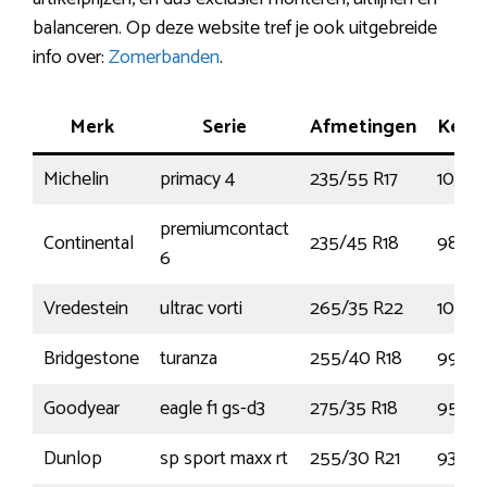
balanceren. Op deze website tref je ook uitgebreide
info over:
Zomerbanden
.
Merk
Serie
Afmetingen
Kenm
Michelin
primacy 4
235/55 R17
103Y
premiumcontact
Continental
235/45 R18
98W
6
Vredestein
ultrac vorti
265/35 R22
102Y
Bridgestone
turanza
255/40 R18
99Y
Goodyear
eagle f1 gs-d3
275/35 R18
95Y
Dunlop
sp sport maxx rt
255/30 R21
93Y