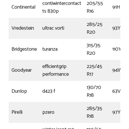
contiwintercontact
205/55
Continental
91H
ts 830p
R16
285/25
Vredestein
ultrac vorti
93YY
R20
315/35
Bridgestone
turanza
110Y
R20
efficientgrip
225/45
Goodyear
94W
performance
R17
130/70
Dunlop
d423 f
63V
R18
285/35
Pirelli
pzero
97Y
R18