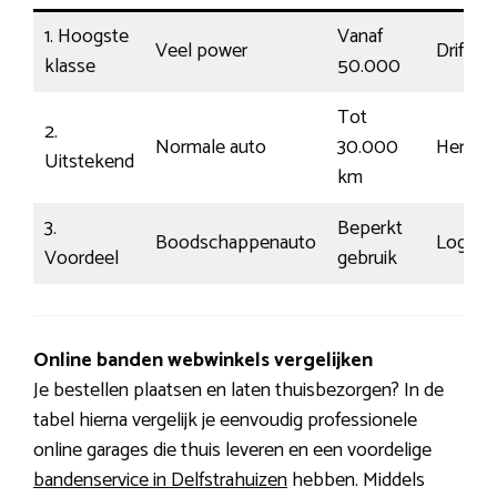
1. Hoogste
Vanaf
Veel power
Driftig
klasse
50.000
Tot
2.
Normale auto
30.000
Herken
Uitstekend
km
3.
Beperkt
Boodschappenauto
Log
Voordeel
gebruik
Online banden webwinkels vergelijken
Je bestellen plaatsen en laten thuisbezorgen? In de
tabel hierna vergelijk je eenvoudig professionele
online garages die thuis leveren en een voordelige
bandenservice in Delfstrahuizen
hebben. Middels