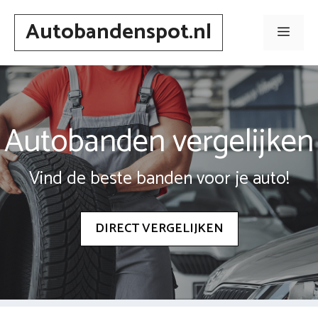
Spring
Autobandenspot.nl
naar
Men
inhoud
Autobanden vergelijken
Vind de beste banden voor je auto!
DIRECT VERGELIJKEN