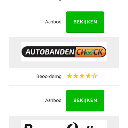
Aanbod
BEKIJKEN
Beoordeling
Aanbod
BEKIJKEN