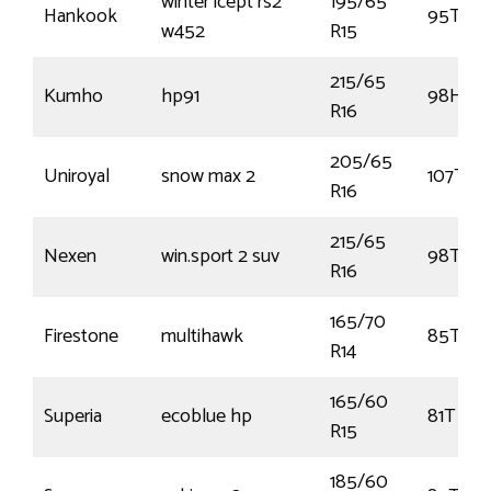
winter icept rs2
195/65
Hankook
95T
w452
R15
215/65
Kumho
hp91
98H
R16
205/65
Uniroyal
snow max 2
107T
R16
215/65
Nexen
win.sport 2 suv
98T
R16
165/70
Firestone
multihawk
85T
R14
165/60
Superia
ecoblue hp
81T
R15
185/60