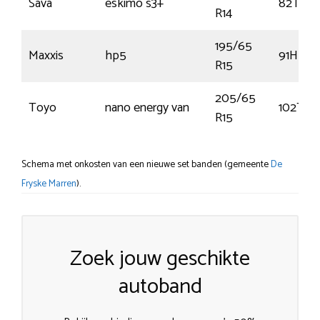
Sava
eskimo s3+
82T
R14
195/65
Maxxis
hp5
91H
R15
205/65
Toyo
nano energy van
102T
R15
Schema met onkosten van een nieuwe set banden (gemeente
De
Fryske Marren
).
Zoek jouw geschikte
autoband