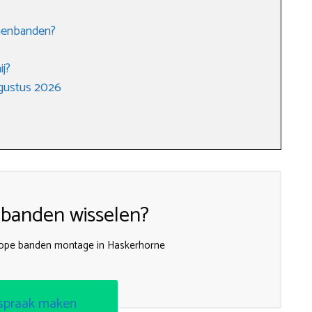
enenbanden?
ij?
gustus 2026
 banden wisselen?
kope banden montage in Haskerhorne
spraak maken