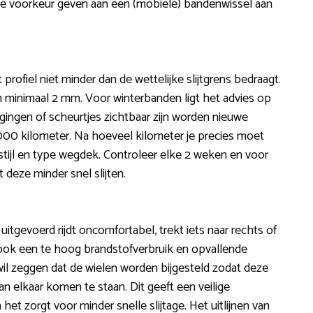
de voorkeur geven aan een (mobiele) bandenwissel aan
ofiel niet minder dan de wettelijke slijtgrens bedraagt.
minimaal 2 mm. Voor winterbanden ligt het advies op
igingen of scheurtjes zichtbaar zijn worden nieuwe
.000 kilometer. Na hoeveel kilometer je precies moet
jstijl en type wegdek. Controleer elke 2 weken en voor
 deze minder snel slijten.
s uitgevoerd rijdt oncomfortabel, trekt iets naar rechts of
n ook een te hoog brandstofverbruik en opvallende
n wil zeggen dat de wielen worden bijgesteld zodat deze
n elkaar komen te staan. Dit geeft een veilige
et zorgt voor minder snelle slijtage. Het uitlijnen van