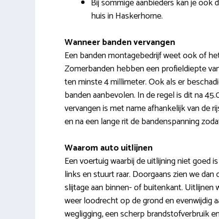
Bij sommige aanbieders kan je ook 
huis in Haskerhorne.
Wanneer banden vervangen
Een banden montagebedrijf weet ook of het pr
Zomerbanden hebben een profieldiepte van 
ten minste 4 millimeter. Ook als er beschad
banden aanbevolen. In de regel is dit na 45
vervangen is met name afhankelijk van de ri
en na een lange rit de bandenspanning zodat
Waarom auto uitlijnen
Een voertuig waarbij de uitlijning niet goed i
links en stuurt raar. Doorgaans zien we da
slijtage aan binnen- of buitenkant. Uitlijne
weer loodrecht op de grond en evenwijdig aa
wegligging, een scherp brandstofverbruik en h