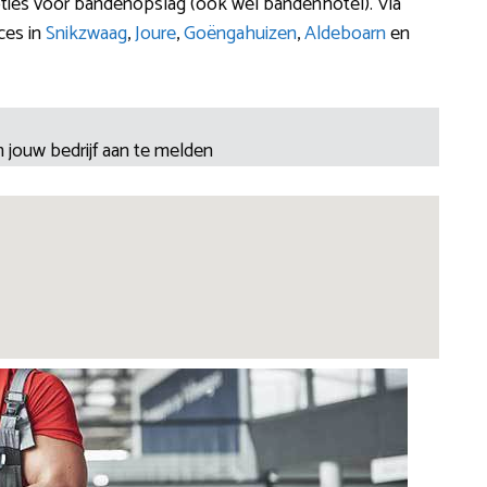
pties voor bandenopslag (ook wel bandenhotel). Via
ces in
Snikzwaag
,
Joure
,
Goëngahuizen
,
Aldeboarn
en
 jouw bedrijf aan te melden