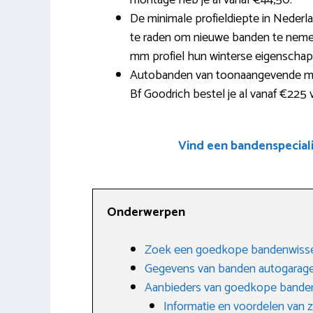
montage heb je al vanaf €44,50.
De minimale profieldiepte in Nederla
te raden om nieuwe banden te nemen 
mm profiel hun winterse eigenscha
Autobanden van toonaangevende merk
Bf Goodrich bestel je al vanaf €225
Vind een bandenspecial
Onderwerpen
Zoek een goedkope bandenwisse
Gegevens van banden autogarag
Aanbieders van goedkope banden
Informatie en voordelen van