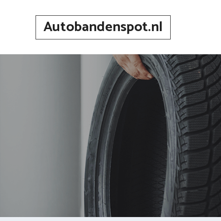
Spring
naar
Autobandenspot.nl
inhoud