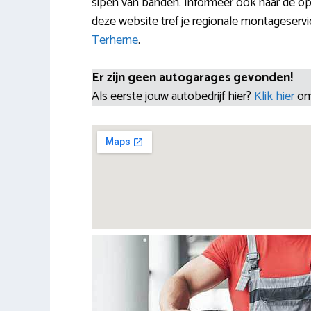
sipen van banden. Informeer ook naar de o
deze website tref je regionale montageservi
Terherne
.
Er zijn geen autogarages gevonden!
Als eerste jouw autobedrijf hier?
Klik hier
om