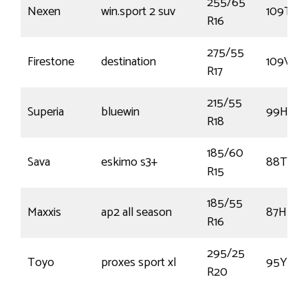
255/65
Nexen
win.sport 2 suv
109T
R16
275/55
Firestone
destination
109V
R17
215/55
Superia
bluewin
99H
R18
185/60
Sava
eskimo s3+
88T
R15
185/55
Maxxis
ap2 all season
87H
R16
295/25
Toyo
proxes sport xl
95Y
R20