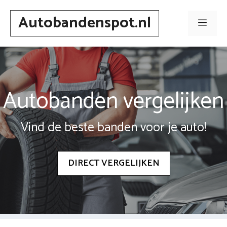
Spring
Autobandenspot.nl
naar
Men
inhoud
Autobanden vergelijken
Vind de beste banden voor je auto!
DIRECT VERGELIJKEN