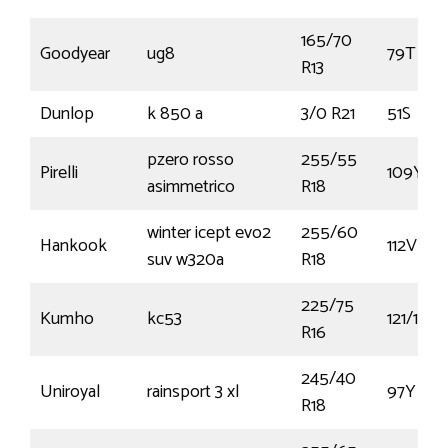
165/70
Goodyear
ug8
79T
R13
Dunlop
k 850 a
3/0 R21
51S
pzero rosso
255/55
Pirelli
109Y
asimmetrico
R18
winter icept evo2
255/60
Hankook
112V
suv w320a
R18
225/75
Kumho
kc53
121/120R
R16
245/40
Uniroyal
rainsport 3 xl
97Y
R18