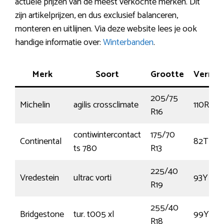
actuele prijzen van de meest verkochte merken. Dit
zijn artikelprijzen, en dus exclusief balanceren,
monteren en uitlijnen. Via deze website lees je ook
handige informatie over:
Winterbanden
.
Merk
Soort
Grootte
Vermo
205/75
Michelin
agilis crossclimate
110R
R16
contiwintercontact
175/70
Continental
82T
ts 780
R13
225/40
Vredestein
ultrac vorti
93Y
R19
255/40
Bridgestone
tur. t005 xl
99Y
R18