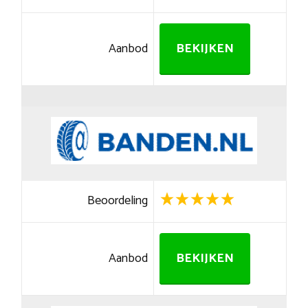
Aanbod
BEKIJKEN
Beoordeling
Aanbod
BEKIJKEN