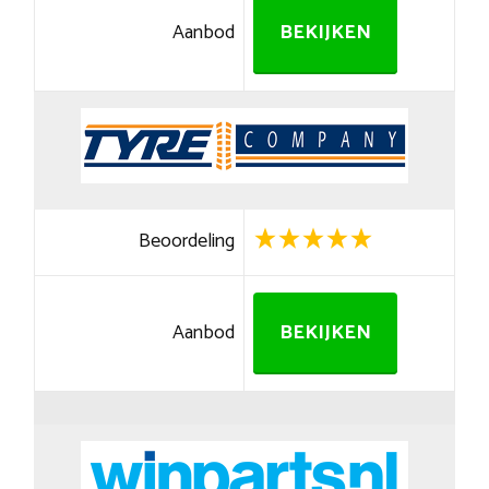
Aanbod
BEKIJKEN
Beoordeling
Aanbod
BEKIJKEN