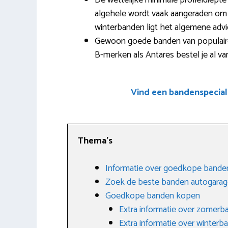
De wettelijke minimale profieldiepte
algehele wordt vaak aangeraden om bi
winterbanden ligt het algemene advie
Gewoon goede banden van populaire 
B-merken als Antares bestel je al va
Vind een bandenspecial
Thema’s
Informatie over goedkope bande
Zoek de beste banden autogara
Goedkope banden kopen
Extra informatie over zomerb
Extra informatie over winterb