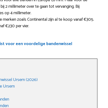
 is voor alle banden in Europa 1,6 mm. Maar voor de
j 2 millimeter over te gaan tot vervanging. Bij
s op 4 millimeter.
merken zoals Continental zijn al te koop vanaf €305.
naf €230 per vier.
ist voor een voordelige bandenwissel
nwissel Ursem (2026)
ge Ursem
anden
anden