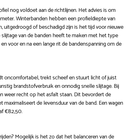
iel nog voldoet aan de richtlijnen. Het advies is om
llimeter. Winterbanden hebben een profieldiepte van
 uitgedroogd of beschadigd zijn is het tijd voor nieuwe
e slijtage van de banden heeft te maken met het type
ken en voor en na een lange rit de bandenspanning om de
jdt oncomfortabel, trekt scheef en stuurt licht of juist
tig brandstofverbruik en onnodig snelle slijtage. Bij
len weer recht op het asfalt staan. Dit bevordert de
het maximaliseert de levensduur van de band. Een wagen
naf €82,50.
t rijden? Mogelijk is het zo dat het balanceren van de