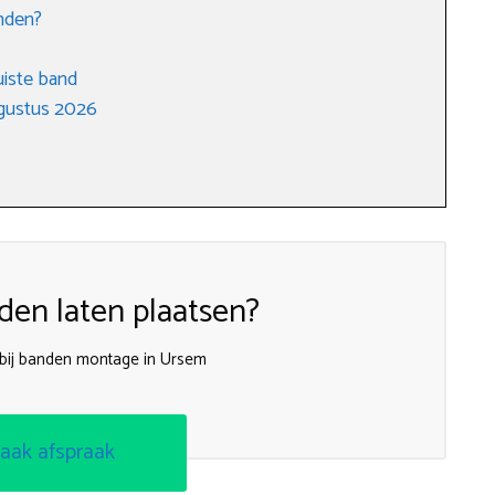
nden?
uiste band
gustus 2026
en laten plaatsen?
bij banden montage in Ursem
aak afspraak