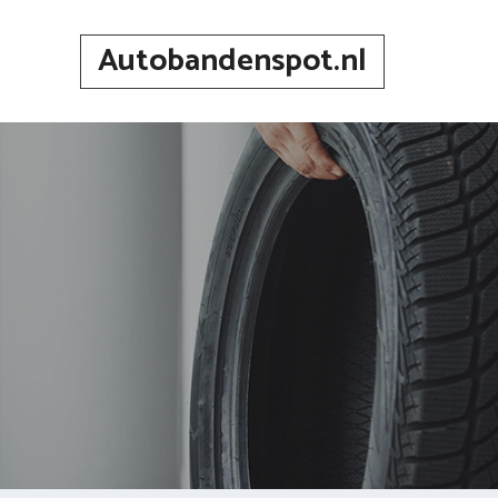
Spring
naar
Autobandenspot.nl
inhoud