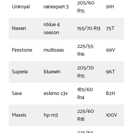
205/60
Uniroyal
rainexpert 3
91H
R15
nblue 4
Nexen
155/70 R13
75T
season
225/55
Firestone
multiseas
99V
R16
205/70
Superia
bluewin
96T
R15
185/60
Sava
eskimo s3+
82H
R14
225/60
Maxxis
hp-m3
100V
R18