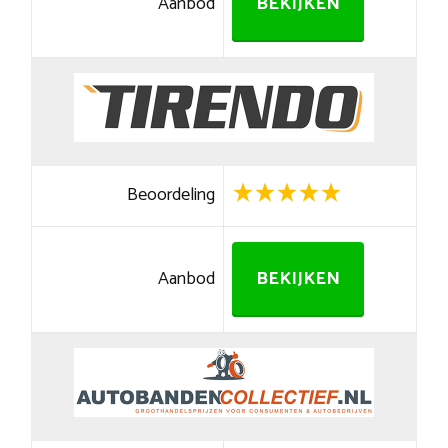
Aanbod
BEKIJKEN
Beoordeling
Aanbod
BEKIJKEN