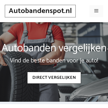
Spring
Autobandenspot.nl
naar
Men
inhoud
Autobanden vergelijken
Vind de beste banden voor je auto!
DIRECT VERGELIJKEN