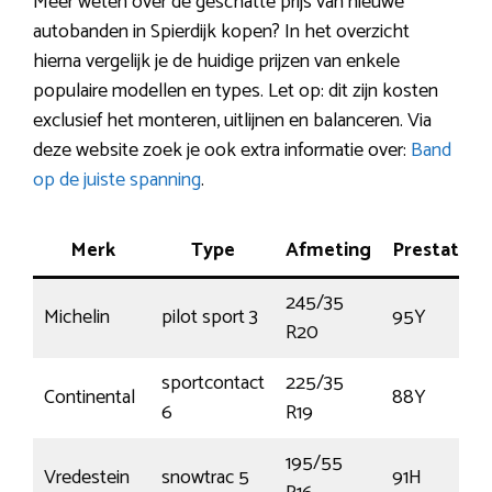
Meer weten over de geschatte prijs van nieuwe
autobanden in Spierdijk kopen? In het overzicht
hierna vergelijk je de huidige prijzen van enkele
populaire modellen en types. Let op: dit zijn kosten
exclusief het monteren, uitlijnen en balanceren. Via
deze website zoek je ook extra informatie over:
Band
op de juiste spanning
.
Merk
Type
Afmeting
Prestatie
245/35
Michelin
pilot sport 3
95Y
R20
sportcontact
225/35
Continental
88Y
6
R19
195/55
Vredestein
snowtrac 5
91H