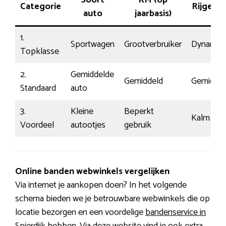
Soort
KM (op
Categorie
Rijgedr
auto
jaarbasis)
1.
Sportwagen
Grootverbruiker
Dynamis
Topklasse
2.
Gemiddelde
Gemiddeld
Gemiddel
Standaard
auto
3.
Kleine
Beperkt
Kalm
Voordeel
autootjes
gebruik
Online banden webwinkels vergelijken
Via internet je aankopen doen? In het volgende
schema bieden we je betrouwbare webwinkels die op
locatie bezorgen en een voordelige
bandenservice in