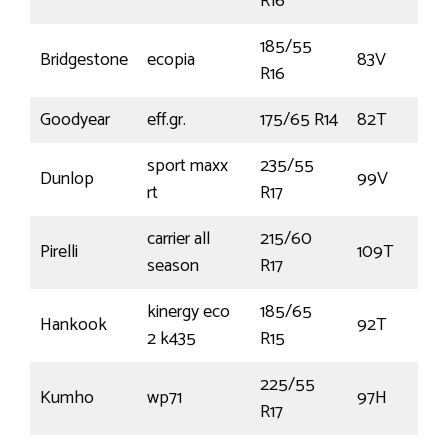
R16
185/55
Bridgestone
ecopia
83V
R16
Goodyear
eff.gr.
175/65 R14
82T
sport maxx
235/55
Dunlop
99V
rt
R17
carrier all
215/60
Pirelli
109T
season
R17
kinergy eco
185/65
Hankook
92T
2 k435
R15
225/55
Kumho
wp71
97H
R17