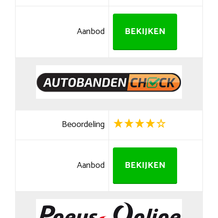
Aanbod
BEKIJKEN
Beoordeling
Aanbod
BEKIJKEN