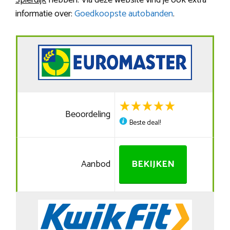
Spierdijk
hebben. Via deze website vind je ook extra
informatie over:
Goedkoopste autobanden
.
Beoordeling
Beste deal!
Aanbod
BEKIJKEN