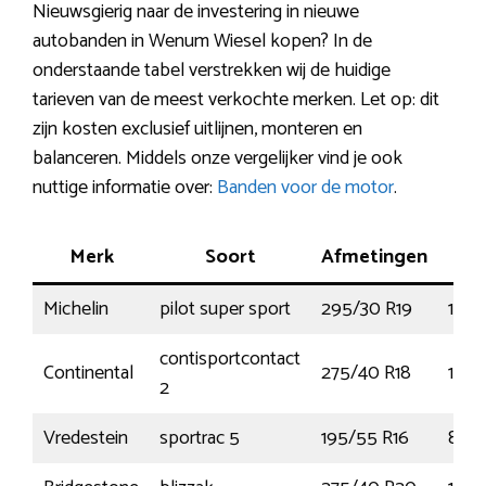
Nieuwsgierig naar de investering in nieuwe
autobanden in Wenum Wiesel kopen? In de
onderstaande tabel verstrekken wij de huidige
tarieven van de meest verkochte merken. Let op: dit
zijn kosten exclusief uitlijnen, monteren en
balanceren. Middels onze vergelijker vind je ook
nuttige informatie over:
Banden voor de motor
.
Merk
Soort
Afmetingen
Pr
Michelin
pilot super sport
295/30 R19
100
contisportcontact
Continental
275/40 R18
103
2
Vredestein
sportrac 5
195/55 R16
87V