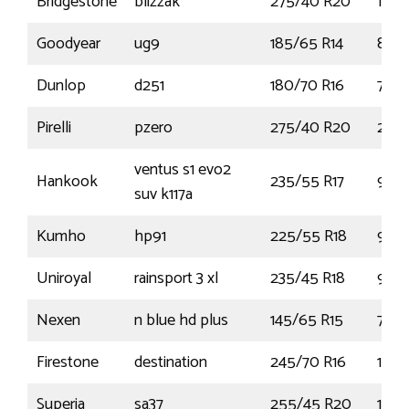
Bridgestone
blizzak
275/40 R20
106
Goodyear
ug9
185/65 R14
86T
Dunlop
d251
180/70 R16
77H
Pirelli
pzero
275/40 R20
275
ventus s1 evo2
Hankook
235/55 R17
99V
suv k117a
Kumho
hp91
225/55 R18
98V
Uniroyal
rainsport 3 xl
235/45 R18
98Y
Nexen
n blue hd plus
145/65 R15
72T
Firestone
destination
245/70 R16
107
Superia
sa37
255/45 R20
105