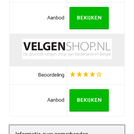
Aanbod
BEKIJKEN
Beoordeling
Aanbod
BEKIJKEN