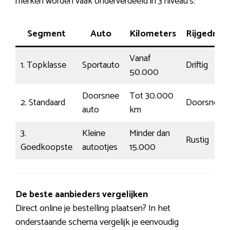
merken worden vaak onderverdeeld in 3 niveau’s:
Segment
Auto
Kilometers
Rijgedrag
Vanaf
1. Topklasse
Sportauto
Driftig
50.000
Doorsnee
Tot 30.000
2. Standaard
Doorsnee
auto
km
3.
Kleine
Minder dan
Rustig
Goedkoopste
autootjes
15.000
De beste aanbieders vergelijken
Direct online je bestelling plaatsen? In het
onderstaande schema vergelijk je eenvoudig