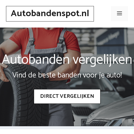
Spring
Autobandenspot.nl
naar
Men
inhoud
Autobanden vergelijken
Vind de beste banden voor je auto!
DIRECT VERGELIJKEN