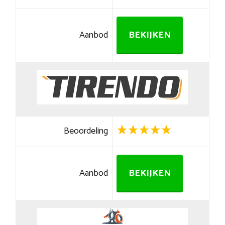
Aanbod
BEKIJKEN
Beoordeling
Aanbod
BEKIJKEN